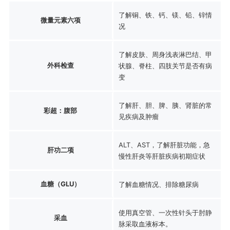
了解铜、铁、钙、镁、铅、锌情
微量元素六项
况
了解皮肤、周身浅表淋巴结、甲
外科检查
状腺、脊柱、四肢关节是否有病
变
了解肝、胆、脾、胰、肾脏的常
彩超：腹部
见疾病及肿瘤
ALT、AST，了解肝脏功能，急
肝功二项
慢性肝炎等肝脏疾病初期症状
血糖（GLU）
了解血糖情况、排除糖尿病
使用真空管、一次性针头于肘静
采血
脉采取血液标本。