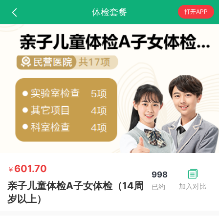
体检套餐
打开APP
601.70
￥
998
亲子儿童体检A子女体检（14周
加入对比
已约
岁以上）