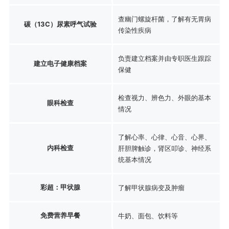
查幽门螺旋杆菌，了解有无胃病
碳（13C）尿素呼气试验
传染性疾病
负责建立档案并由专职医生跟踪
建立电子健康档案
保健
检查视力、辨色力、外眼的基本
眼科检查
情况
了解心率、心律、心音、心界、
内科检查
肝胆脾触诊，肾区叩诊、神经系
统基本情况
彩超：甲状腺
了解甲状腺病变及肿瘤
免费营养早餐
牛奶、面包、饮料等