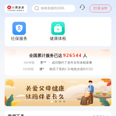
2025年了，给父母约个体检
刚刚
莫**
成功预约了健康体检一档
体检前能吃药吗
打开APP
刚刚
毛**
购买了汤臣倍健多维男士多种维生素矿物质片1.5g*60片*2瓶
十大理由告诉你为什么要买保险
刚刚
毛**
购买了汤臣倍健多维男士多种维生素矿物质片1.5g*60片*2瓶
1分钟前
侯**
购买了汤臣倍健水飞蓟葛根丹参片（护肝片）1.02g*120片
感染人偏肺病毒就会得肺炎吗
1分钟前
陈**
成功预约了精英体检套餐
入职体检在线预约
2分钟前
姜**
成功预约了女性VIP体检套餐
甲状腺癌怎么筛查
社保服务
健康体检
2分钟前
熊**
购买了时尚羽毛球套装ES-YM601
4分钟前
罗**
购买了美的体重秤 MO-CW5 白色
4分钟前
董**
成功预约了男性体检套餐
926544
全国累计服务已达
人
6分钟前
李**
成功预约了老年女性体检套餐
6分钟前
潘*
购买了美的1.5L电热水壶HJ1522
7分钟前
谭**
购买了中粮可益康红豆薏米粉500g
7分钟前
王**
成功预约女性常规体检套餐
刚刚
莫**
成功预约了健康体检一档
刚刚
莫**
成功预约了健康体检一档