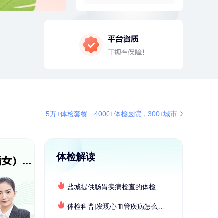
4分钟前
毛**
137xxxx0654
成功预约了尊享版孕前套餐（女）
4分钟前
黎**
196xxxx9643
购买了厨房家用多功能不锈钢刀具
六件套装
6分钟前
何*
196xxxx0519
购买了K3颈椎按摩仪（浅灰色）
6分钟前
刘**
152xxxx1209
成功预约了入职体检套餐
7分钟前
肖**
153xxxx7553
5万+体检套餐，4000+体检医院，300+城市
成功预约了坐班族体检套餐（男）
7分钟前
袁**
177xxxx3003
购买了美的体重秤 MO-CW5 白色
体检解读
刚刚
陆**
157xxxx7083
购买了固本堂阿胶糕传统口味400g
盐城提供肠胃疾病检查的体检套餐有哪些？体检机构有哪些选择？如何预约？
刚刚
陆**
157xxxx7083
购买了固本堂阿胶糕传统口味400g
体检科普|发现心血管疾病怎么办？