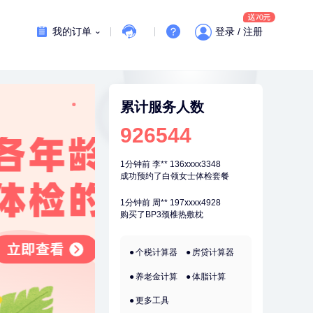
刚刚
陆**
157xxxx7083
购买了固本堂阿胶糕传统口味400g
我的订单
登录 / 注册
刚刚
陆**
157xxxx7083
购买了固本堂阿胶糕传统口味400g
刚刚
张**
132xxxx5456
成功预约糖尿病强化体检套餐
累计服务人数
刚刚
张**
132xxxx5456
926544
成功预约糖尿病强化体检套餐
1分钟前
李**
136xxxx3348
成功预约了白领女士体检套餐
1分钟前
周**
197xxxx4928
购买了BP3颈椎热敷枕
2分钟前
姜**
147xxxx9029
个税计算器
房贷计算器
购买了五常稻花香2号大米
养老金计算
体脂计算
2分钟前
张**
134xxxx4350
成功预约了心脏病套餐
更多工具