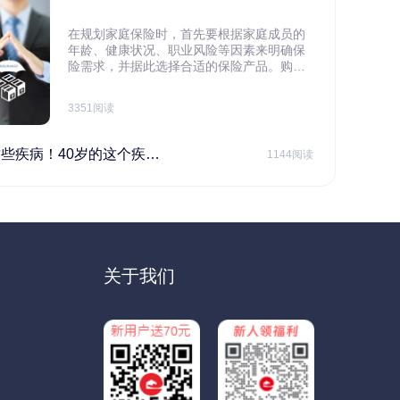
在规划家庭保险时，首先要根据家庭成员的
年龄、健康状况、职业风险等因素来明确保
险需求，并据此选择合适的保险产品。购买
保险应基于实际需求，选择不同的险种，避
免盲目投保。在预算有限的情况下，应合理
3351阅读
规划家庭财务预算，确保保险费用不会对家
庭日常开支造成压力，建议优先为家庭的主
要经济支柱投保。
40岁的这个疾病最需要注意！
1144阅读
关于我们