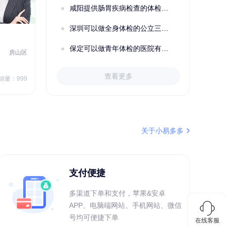
咸阳提供肠胃疾病检查的体检套餐有哪些？体检机构有哪些选择？如何预约？
深圳可以做全身体检的公立三甲医院及体检套餐汇总
2022定制C套餐 女未婚
女性
保定可以做青年体检的医院有哪些？有哪些套餐可以选择？
房山区
秦皇岛市第一医院体检中心
北戴河区
7
1709.40
查看更多
￥
销量：999
￥
销量：999
＋加入对比
关于小易多多
支付便捷
多渠道下单和支付，苹果&安卓
APP、电脑端网站、手机网站、微信
号均可便捷下单
在线客服