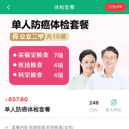
体检套餐
打开APP
657.80
￥
248
单人防癌体检套餐
加入对比
已约
套餐内容
疾病筛查/
肝胆检查/
女性/