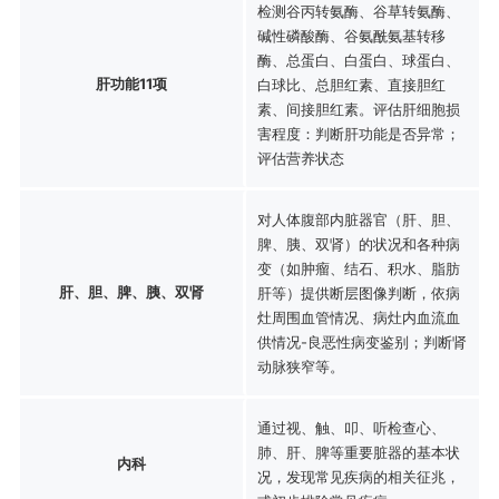
检测谷丙转氨酶、谷草转氨酶、
碱性磷酸酶、谷氨酰氨基转移
酶、总蛋白、白蛋白、球蛋白、
肝功能11项
白球比、总胆红素、直接胆红
素、间接胆红素。评估肝细胞损
害程度：判断肝功能是否异常；
评估营养状态
对人体腹部内脏器官（肝、胆、
脾、胰、双肾）的状况和各种病
变（如肿瘤、结石、积水、脂肪
肝、胆、脾、胰、双肾
肝等）提供断层图像判断，依病
灶周围血管情况、病灶内血流血
供情况-良恶性病变鉴别；判断肾
动脉狭窄等。
通过视、触、叩、听检查心、
肺、肝、脾等重要脏器的基本状
内科
况，发现常见疾病的相关征兆，