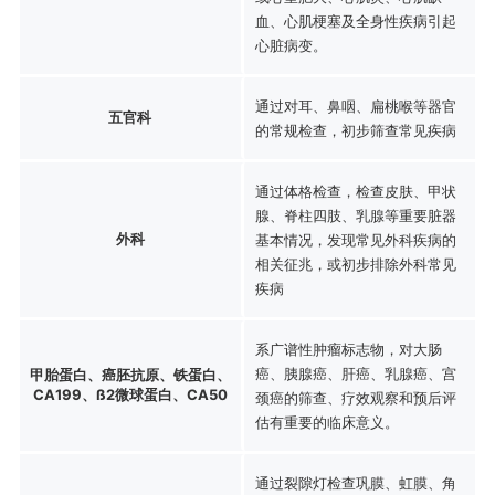
血、心肌梗塞及全身性疾病引起
心脏病变。
通过对耳、鼻咽、扁桃喉等器官
五官科
的常规检查，初步筛查常见疾病
通过体格检查，检查皮肤、甲状
腺、脊柱四肢、乳腺等重要脏器
外科
基本情况，发现常见外科疾病的
相关征兆，或初步排除外科常见
疾病
系广谱性肿瘤标志物，对大肠
癌、胰腺癌、肝癌、乳腺癌、宫
甲胎蛋白、癌胚抗原、铁蛋白、
CA199、ß2微球蛋白、CA50
颈癌的筛查、疗效观察和预后评
估有重要的临床意义。
通过裂隙灯检查巩膜、虹膜、角