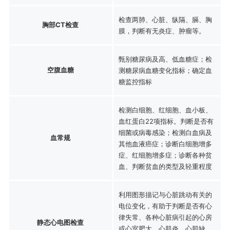
检查两肺、心脏、纵隔、膈、胸
胸部CT检查
膜，判断有无炎症、肿瘤等。
甄别糖尿病及高、低血糖症；检
空腹血糖
测糖尿病血糖变化指标；确定血
糖监控指标
检测白细胞、红细胞、血小板、
血红蛋白22项指标。判断是否有
细菌或病毒感染；检测白血病及
血常规
其他血液癌症；诊断白细胞增多
症、红细胞增多症；诊断各种贫
血、判断贫血的类型及轻重程度
利用图形描记与心脏跳动有关的
电位变化，有助于判断是否有心
律失常、各种心脏病引起的心房
静态心电图检查
或心室肥大、心肌炎、心肌缺