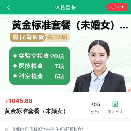
体检套餐
打开APP
1045.68
￥
705
黄金标准套餐（未婚女）
加入对比
已约
套餐内容
乳腺检查/
中年体检/
肝胆检查/