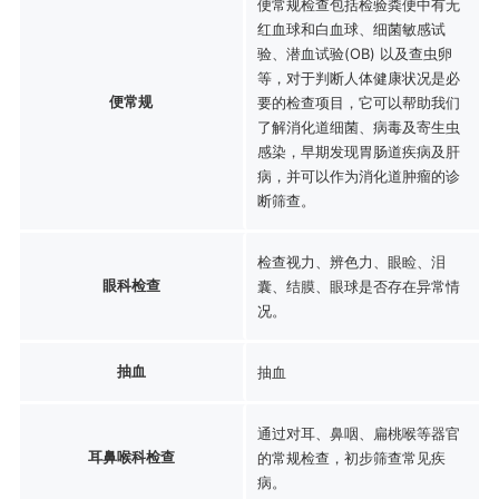
便常规检查包括检验粪便中有无
红血球和白血球、细菌敏感试
验、潜血试验(OB) 以及查虫卵
等，对于判断人体健康状况是必
便常规
要的检查项目，它可以帮助我们
了解消化道细菌、病毒及寄生虫
感染，早期发现胃肠道疾病及肝
病，并可以作为消化道肿瘤的诊
断筛查。
检查视力、辨色力、眼睑、泪
眼科检查
囊、结膜、眼球是否存在异常情
况。
抽血
抽血
通过对耳、鼻咽、扁桃喉等器官
耳鼻喉科检查
的常规检查，初步筛查常见疾
病。