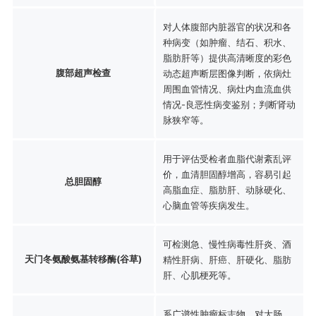
对人体腹部内脏器官的状况和各
种病变（如肿瘤、结石、积水、
脂肪肝等）提供高清晰度的彩色
腹部超声检查
动态超声断层图像判断，依病灶
周围血管情况、病灶内血流血供
情况-良恶性病变鉴别；判断肾动
脉狭窄等。
用于评估受检者血脂代谢紊乱评
价，血清胆固醇增高，容易引起
总胆固醇
高脂血症、脂肪肝、动脉硬化、
心脑血管等疾病发生。
可检测急、慢性病毒性肝炎、酒
天门冬氨酸氨基转移酶(谷草)
精性肝病、肝癌、肝硬化、脂肪
肝、心肌梗死等。
系广谱性肿瘤标志物，对大肠