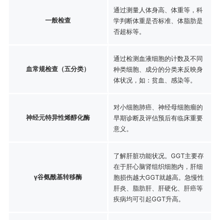
通过测量人体身高、体重等，科
一般检查
学判断体重是否标准、体脂肪是
否超标等。
通过检测血液细胞的计数及不同
血常规检查（五分类）
种类细胞、成分的分类来反映身
体状况，如：贫血、感染等。
对小细胞肺癌、神经母细胞瘤的
神经元特异性烯醇化酶
早期诊断及评估预后有临床重要
意义。
了解肝脏功能状况。GGT主要存
在于肝心脑肾组织细胞内，肝细
γ谷氨酰基转移酶
胞损伤越大GGT就越高。急慢性
肝炎、脂肪肝、肝硬化、肝癌等
疾病均可引起GGT升高。