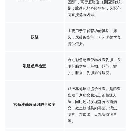
固醇"，高密度脂蛋白胆固醇低则
是动脉硬化的危险指标，为冠心
病直接危险因素。
主要用于了解肾功能异常，痛
尿酸
风，尿酸偏高等，可为调整饮食
提供依据。
通过彩色超声仪器检查乳腺，发
乳腺超声检查
现乳腺增生、肿物、结节、囊
肿、腺瘤、乳腺癌等病变。
即液基薄层细胞学检查。是筛查
宫颈早期病变较先进的检测方
法，同时还能发现部分癌前病
宫颈液基超薄细胞学检测
变，微生物感染如霉菌、滴虫、
病毒、衣原体、人乳头瘤病毒
等。