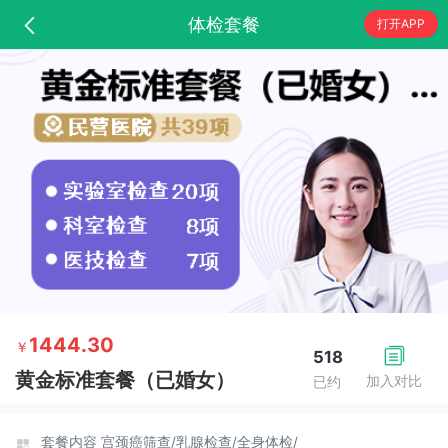
体检套餐
打开APP
1444.30
￥
518
黄金标准套餐（已婚女）
加入对比
已约
套餐内容
宫颈癌筛查/
乳腺检查/
全身体检/