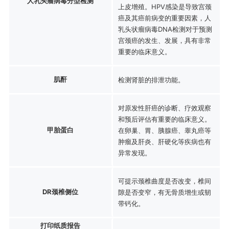
人乳头瘤病毒分型检测
上皮增殖。HPV感染是导致宫颈
癌及其癌前病变的重要因素，人
乳头状瘤病毒DNA检测对于预测
宫颈癌的发生、发展，具有非常
重要的临床意义。
肌酐
检测肾脏的排泄功能。
对原发性肝癌的诊断、疗效观察
和预后评估有重要的临床意义。
甲胎蛋白
在卵巢、胃、胰腺癌、睾丸癌等
肿瘤及肝炎、肝硬化等疾病也有
异常发现。
可提示颈椎曲度是否改变，椎间
DR颈椎侧位
隙是否变窄，有无骨质增生或韧
带钙化。
打印纸质报告