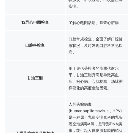
疾病。
12导心电图检查
了解心电图活动、筛查心脏病
口腔常规检查，全面了解口腔健
口腔科检查
康状况，及时发现口腔科常见疾
病。
用于评估受检者的脂肪代谢水
平，甘油三脂升高是导致高血
甘油三酯
压、冠心病、心肌梗塞、动脉粥
样硬化的高度危险因素。
人乳头瘤病毒
(humanpapillomavirus，HPV)
是一种属于乳多空病毒科的乳头
瘤空泡病毒A属，是球形DNA病
毒，能引起人体皮肤黏膜的鳞状