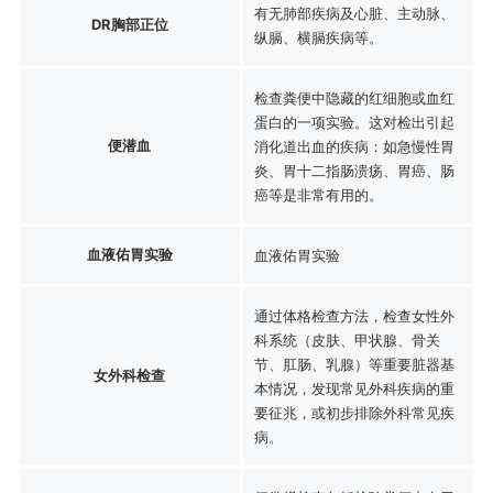
有无肺部疾病及心脏、主动脉、
DR胸部正位
纵膈、横膈疾病等。
检查粪便中隐藏的红细胞或血红
蛋白的一项实验。这对检出引起
便潜血
消化道出血的疾病：如急慢性胃
炎、胃十二指肠溃疡、胃癌、肠
癌等是非常有用的。
血液佑胃实验
血液佑胃实验
通过体格检查方法，检查女性外
科系统（皮肤、甲状腺、骨关
节、肛肠、乳腺）等重要脏器基
女外科检查
本情况，发现常见外科疾病的重
要征兆，或初步排除外科常见疾
病。