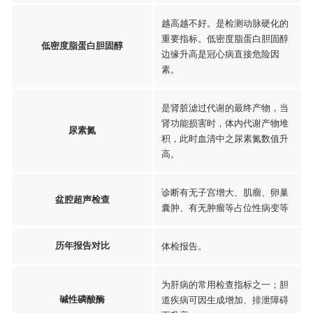
越高越不好。是检测动脉硬化的
重要指标。低密度脂蛋白胆固醇
低密度脂蛋白胆固醇
边缘升高是冠心病直接危险因
素。
是肾脏滤过代谢的最终产物，当
肾功能损害时，体内代谢产物堆
尿素氮
积，此时血清中之尿素氮数值升
高。
诊断有无子宫增大、肌瘤、卵巢
盆腔超声检查
囊肿、有无肿瘤等占位性病变等
历年报告对比
体检报告。
为肝病的常用检查指标之一；胆
碱性磷酸酶
道疾病可因生成增加、排泄障碍