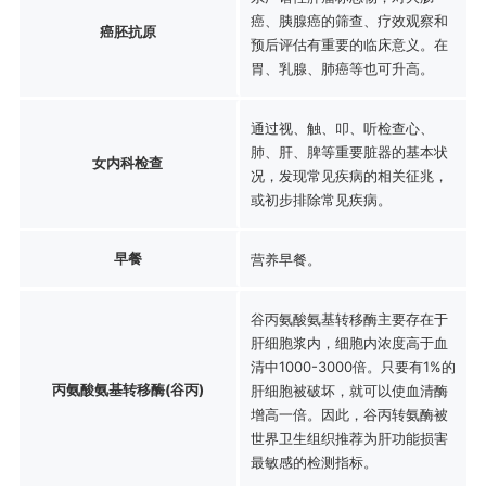
癌、胰腺癌的筛查、疗效观察和
癌胚抗原
预后评估有重要的临床意义。在
胃、乳腺、肺癌等也可升高。
通过视、触、叩、听检查心、
肺、肝、脾等重要脏器的基本状
女内科检查
况，发现常见疾病的相关征兆，
或初步排除常见疾病。
早餐
营养早餐。
谷丙氨酸氨基转移酶主要存在于
肝细胞浆内，细胞内浓度高于血
清中1000-3000倍。只要有1%的
丙氨酸氨基转移酶(谷丙)
肝细胞被破坏，就可以使血清酶
增高一倍。因此，谷丙转氨酶被
世界卫生组织推荐为肝功能损害
最敏感的检测指标。