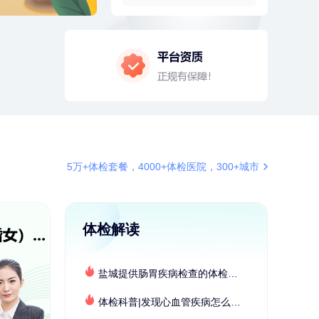
4分钟前
李**
156xxxx2109
成功预约了青年白领男套餐
4分钟前
赵*
155xxxx7294
购买了油米有福B款
6分钟前
何*
196xxxx0519
购买了K3颈椎按摩仪（浅灰色）
6分钟前
董**
180xxxx6431
成功预约了男性体检套餐
5万+体检套餐，4000+体检医院，300+城市
7分钟前
肖**
159xxxx4211
成功预约了妇科套餐
7分钟前
李**
181xxxx3976
购买了七年五季黑咖啡速溶低脂无
体检解读
添加蔗糖美式咖啡粉24g*2盒
刚刚
罗**
198xxxx8341
购买了美的体重秤 MO-CW5 白色
盐城提供肠胃疾病检查的体检套餐有哪些？体检机构有哪些选择？如何预约？
刚刚
罗**
198xxxx8341
体检科普|发现心血管疾病怎么办？
购买了美的体重秤 MO-CW5 白色