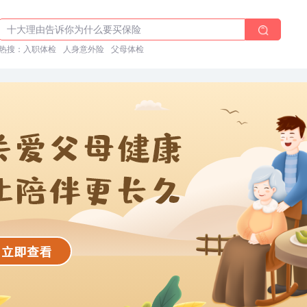
体检前能吃药吗？
十大理由告诉你为什么要买保险
热搜：
入职体检在线预约
入职体检
人身意外险
父母体检