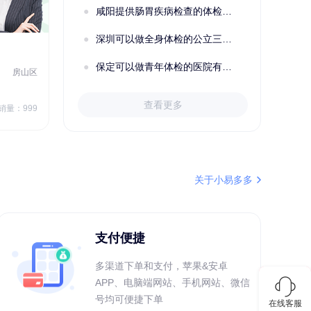
咸阳提供肠胃疾病检查的体检套餐有哪些？体检机构有哪些选择？如何预约？
深圳可以做全身体检的公立三甲医院及体检套餐汇总
2022定制C套餐 女未婚
女性
保定可以做青年体检的医院有哪些？有哪些套餐可以选择？
房山区
秦皇岛市第一医院体检中心
北戴河区
7
1709.40
查看更多
￥
销量：999
￥
销量：999
＋加入对比
关于小易多多
支付便捷
多渠道下单和支付，苹果&安卓
APP、电脑端网站、手机网站、微信
号均可便捷下单
在线客服