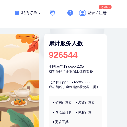
添加蔗糖美式咖啡粉24g*2盒
刚刚
罗**
198xxxx8341
我的订单
登录 / 注册
购买了美的体重秤 MO-CW5 白色
刚刚
罗**
198xxxx8341
购买了美的体重秤 MO-CW5 白色
刚刚
王**
137xxxx1135
累计服务人数
成功预约了企业招工体检套餐
926544
刚刚
王**
137xxxx1135
成功预约了企业招工体检套餐
1分钟前
肖**
153xxxx7553
成功预约了坐班族体检套餐（男）
1分钟前
谭**
149xxxx3384
购买了中粮可益康红豆薏米粉500g
个税计算器
房贷计算器
2分钟前
谭**
149xxxx3384
购买了中粮可益康红豆薏米粉500g
养老金计算
体脂计算
2分钟前
赵**
136xxxx6436
更多工具
成功预约青春体检卡（女）