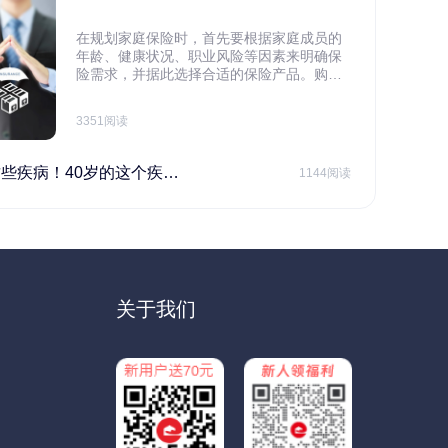
在规划家庭保险时，首先要根据家庭成员的
年龄、健康状况、职业风险等因素来明确保
险需求，并据此选择合适的保险产品。购买
保险应基于实际需求，选择不同的险种，避
免盲目投保。在预算有限的情况下，应合理
3351阅读
规划家庭财务预算，确保保险费用不会对家
庭日常开支造成压力，建议优先为家庭的主
要经济支柱投保。
40岁的这个疾病最需要注意！
1144阅读
关于我们