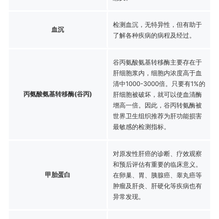
检测血沉，无特异性，但有助于
血沉
了解各种疾病的病程及经过。
谷丙氨酸氨基转移酶主要存在于
肝细胞浆内，细胞内浓度高于血
清中1000-3000倍。只要有1%的
丙氨酸氨基转移酶(谷丙)
肝细胞被破坏，就可以使血清酶
增高一倍。因此，谷丙转氨酶被
世界卫生组织推荐为肝功能损害
最敏感的检测指标。
对原发性肝癌的诊断、疗效观察
和预后评估有重要的临床意义。
甲胎蛋白
在卵巢、胃、胰腺癌、睾丸癌等
肿瘤及肝炎、肝硬化等疾病也有
异常发现。