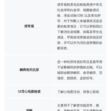
便常规检查包括检验粪便中有无
红血球和白血球、细菌敏感试
验、潜血试验(OB) 以及查虫卵
等，对于判断人体健康状况是必
便常规
要的检查项目，它可以帮助我们
了解消化道细菌、病毒及寄生虫
感染，早期发现胃肠道疾病及肝
病，并可以作为消化道肿瘤的诊
断筛查。
是一种特异性很好而且是最早用
于诊断鳞癌的肿瘤标志物。可以
鳞癌相关抗原
辅助诊断肺鳞癌、食管鳞癌、宫
颈癌、膀胱癌、皮肤癌等。
12导心电图检查
了解心电图活动、筛查心脏病
主要用于了解肾功能异常，痛
尿酸
风，尿酸偏高等，可为调整饮食