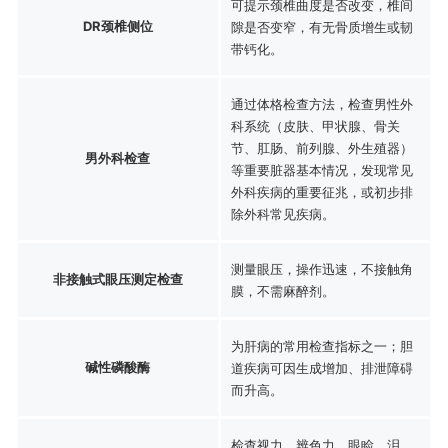
可提示颈椎曲度是否改变，椎间
DR颈椎侧位
隙是否变窄，有无骨质增生或韧
带钙化。
通过体格检查方法，检查男性外
科系统（皮肤、甲状腺、骨关
节、肛肠、前列腺、外生殖器）
男外科检查
等重要脏器基本情况，发现常见
外科疾病的重要征兆，或初步排
除外科常见疾病。
测量眼压，操作迅速，不接触角
非接触式眼压测定检查
膜，不需麻醉剂。
为肝病的常用检查指标之一；胆
碱性磷酸酶
道疾病可因生成增加、排泄障碍
而升高。
检查视力、辨色力、眼睑、泪