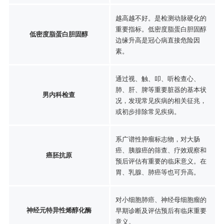
越高越不好。是检测动脉硬化的
重要指标。低密度脂蛋白胆固醇
低密度脂蛋白胆固醇
边缘升高是冠心病直接危险因
素。
通过视、触、叩、听检查心、
肺、肝、脾等重要脏器的基本状
男内科检查
况，发现常见疾病的相关征兆，
或初步排除常见疾病。
系广谱性肿瘤标志物，对大肠
癌、胰腺癌的筛查、疗效观察和
癌胚抗原
预后评估有重要的临床意义。在
胃、乳腺、肺癌等也可升高。
对小细胞肺癌、神经母细胞瘤的
神经元特异性烯醇化酶
早期诊断及评估预后有临床重要
意义。