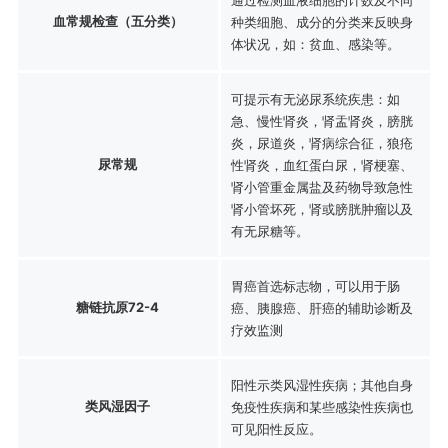
血常规检查（五分类）
种类细胞、成分的分类来反映身
体状况，如：贫血、感染等。
可提示有无泌尿系统疾患：如
急、慢性肾炎，肾盂肾炎，膀胱
炎，尿道炎，肾病综合征，狼疮
尿常规
性肾炎，血红蛋白尿，肾梗塞、
肾小管重金属盐及药物导致急性
肾小管坏死，肾或膀胱肿瘤以及
有无尿糖等。
胃癌首选标志物，可以用于肠
糖链抗原72-4
癌、胰腺癌、肝癌的辅助诊断及
疗效监测
阳性示类风湿性疾病；其他自身
类风湿因子
免疫性疾病和某些感染性疾病也
可见阳性反应。