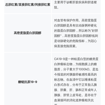
主要用于诊断肝脏疾病和胆道梗
总胆红素/直接胆红素/间接胆红素
阻。
对血管有保护作用。高密度脂蛋
白胆固醇是具有抗动脉粥样硬化
的脂蛋白胆固醇，所以称为“好胆
高密度脂蛋白胆固醇
固醇"，高密度脂蛋白胆固醇低则
是动脉硬化的危险指标，为冠心
病直接危险因素。
CA19-9是一种粘蛋白型的糖类蛋
白肿瘤标志物，为细胞膜上的糖
脂质，分子量大于1000kD。是迄
今报道的对胰腺癌敏感性最高的
标志物。在血清中它以唾液粘蛋
糖链抗原19-9
白形式存在，分布于正常胎儿胰
腺、胆囊、肝、肠和正常成年人
胰腺、胆管上皮等处。是存在于
血液循环的消化道肿瘤相关抗