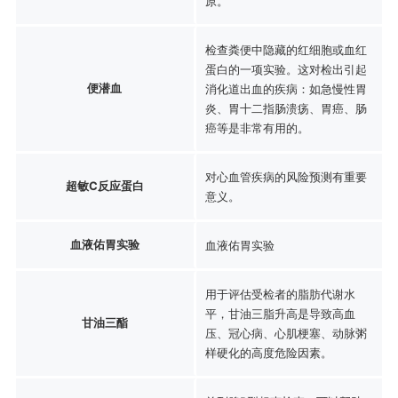
原。
检查粪便中隐藏的红细胞或血红
蛋白的一项实验。这对检出引起
便潜血
消化道出血的疾病：如急慢性胃
炎、胃十二指肠溃疡、胃癌、肠
癌等是非常有用的。
对心血管疾病的风险预测有重要
超敏C反应蛋白
意义。
血液佑胃实验
血液佑胃实验
用于评估受检者的脂肪代谢水
平，甘油三脂升高是导致高血
甘油三酯
压、冠心病、心肌梗塞、动脉粥
样硬化的高度危险因素。