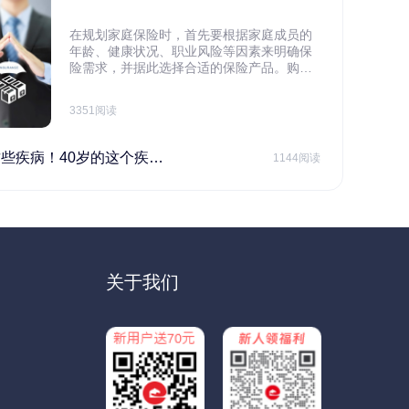
在规划家庭保险时，首先要根据家庭成员的
年龄、健康状况、职业风险等因素来明确保
险需求，并据此选择合适的保险产品。购买
保险应基于实际需求，选择不同的险种，避
免盲目投保。在预算有限的情况下，应合理
3351阅读
规划家庭财务预算，确保保险费用不会对家
庭日常开支造成压力，建议优先为家庭的主
要经济支柱投保。
40岁的这个疾病最需要注意！
1144阅读
关于我们