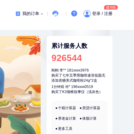
7分钟前
江**
136xxxx3540
成功预约了标准套餐（男）
我的订单
登录 / 注册
刚刚
肖**
159xxxx4211
成功预约了妇科套餐
刚刚
肖**
159xxxx4211
成功预约了妇科套餐
累计服务人数
刚刚
李**
181xxxx3976
926544
购买了七年五季黑咖啡速溶低脂无
添加蔗糖美式咖啡粉24g*2盒
刚刚
李**
181xxxx3976
购买了七年五季黑咖啡速溶低脂无
添加蔗糖美式咖啡粉24g*2盒
1分钟前
何*
196xxxx0519
购买了K3颈椎按摩仪（浅灰色）
1分钟前
黄**
156xxxx9066
个税计算器
房贷计算器
成功预约了中老年套餐
养老金计算
体脂计算
2分钟前
孙**
189xxxx6435
成功预约了商务应酬体检（男）
更多工具