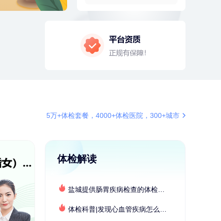
2分钟前
罗**
198xxxx8341
购买了美的体重秤 MO-CW5 白色
4分钟前
李**
181xxxx3976
购买了七年五季黑咖啡速溶低脂无
添加蔗糖美式咖啡粉24g*2盒
4分钟前
叶**
158xxxx9676
成功预约了女性防癌筛查套餐
6分钟前
郑**
136xxxx9530
成功预约了脑血管系统套餐
6分钟前
林**
187xxxx0819
5万+体检套餐，4000+体检医院，300+城市
购买了宁安堡新疆无核红枣干
150g*2
7分钟前
袁**
177xxxx3003
购买了美的体重秤 MO-CW5 白色
体检解读
7分钟前
江**
136xxxx3540
成功预约了标准套餐（男）
盐城提供肠胃疾病检查的体检套餐有哪些？体检机构有哪些选择？如何预约？
刚刚
肖**
159xxxx4211
成功预约了妇科套餐
体检科普|发现心血管疾病怎么办？
刚刚
肖**
159xxxx4211