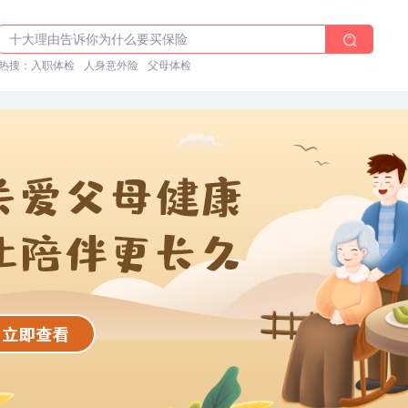
体检前能吃药吗？
十大理由告诉你为什么要买保险
热搜：
入职体检在线预约
入职体检
人身意外险
父母体检