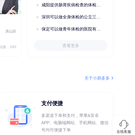
咸阳提供肠胃疾病检查的体检套餐有哪些？体检机构有哪些选择？如何预约？
成功预约了妇科套餐
深圳可以做全身体检的公立三甲医院及体检套餐汇总
2022定制C套餐 女未婚
女性
保定可以做青年体检的医院有哪些？有哪些套餐可以选择？
房山区
秦皇岛市第一医院体检中心
北戴河区
7
1709.40
查看更多
￥
销量：999
￥
销量：999
＋加入对比
关于小易多多
支付便捷
多渠道下单和支付，苹果&安卓
APP、电脑端网站、手机网站、微信
号均可便捷下单
在线客服