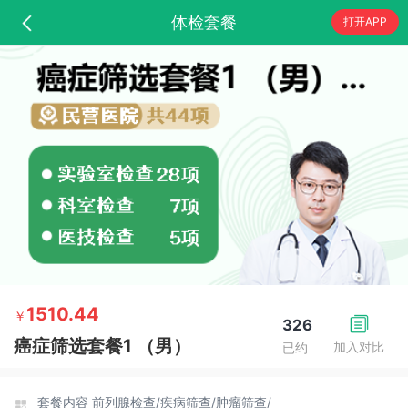
体检套餐
打开APP
1510.44
￥
326
癌症筛选套餐1 （男）
加入对比
已约
套餐内容
前列腺检查/
疾病筛查/
肿瘤筛查/