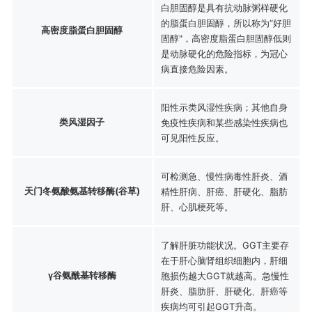
白胆固醇是具有抗动脉粥样硬化
的脂蛋白胆固醇，所以称为“好胆
高密度脂蛋白胆固醇
固醇"，高密度脂蛋白胆固醇低则
是动脉硬化的危险指标，为冠心
病直接危险因素。
阳性示类风湿性疾病；其他自身
类风湿因子
免疫性疾病和某些感染性疾病也
可见阳性反应。
可检测急、慢性病毒性肝炎、酒
天门冬氨酸氨基转移酶(谷草)
精性肝病、肝癌、肝硬化、脂肪
肝、心肌梗死等。
了解肝脏功能状况。GGT主要存
在于肝心脑肾组织细胞内，肝细
γ谷氨酰基转移酶
胞损伤越大GGT就越高。急慢性
肝炎、脂肪肝、肝硬化、肝癌等
疾病均可引起GGT升高。