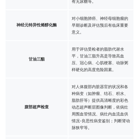
有无尿糖等。
对小细胞肺癌、神经母细胞瘤的
神经元特异性烯醇化酶
早期诊断及评估预后有临床重要
意义。
用于评估受检者的脂肪代谢水
平，甘油三脂升高是导致高血
甘油三酯
压、冠心病、心肌梗塞、动脉粥
样硬化的高度危险因素。
对人体腹部内脏器官的状况和各
种病变（如肿瘤、结石、积水、
脂肪肝等）提供高清晰度的彩色
腹部超声检查
动态超声断层图像判断，依病灶
周围血管情况、病灶内血流血供
情况-良恶性病变鉴别；判断肾动
脉狭窄等。