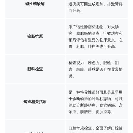
碱性磷酸酶
道疾病可因生成增加、排泄障碍
而升高。
系广谱性肿瘤标志物，对大肠
癌、胰腺癌的筛查、疗效观察和
癌胚抗原
预后评估有重要的临床意义。在
胃、乳腺、肺癌等也可升高。
检查视力、辨色力、眼睑、泪
眼科检查
囊、结膜、眼球是否存在异常情
况。
是一种特异性很好而且是最早用
于诊断鳞癌的肿瘤标志物。可以
鳞癌相关抗原
辅助诊断肺鳞癌、食管鳞癌、宫
颈癌、膀胱癌、皮肤癌等。
口腔常规检查，全面了解口腔健