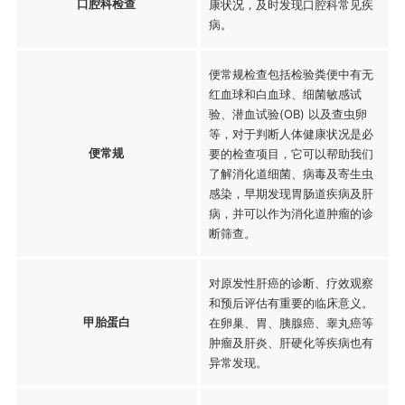
口腔科检查
康状况，及时发现口腔科常见疾
病。
便常规检查包括检验粪便中有无
红血球和白血球、细菌敏感试
验、潜血试验(OB) 以及查虫卵
等，对于判断人体健康状况是必
便常规
要的检查项目，它可以帮助我们
了解消化道细菌、病毒及寄生虫
感染，早期发现胃肠道疾病及肝
病，并可以作为消化道肿瘤的诊
断筛查。
对原发性肝癌的诊断、疗效观察
和预后评估有重要的临床意义。
甲胎蛋白
在卵巢、胃、胰腺癌、睾丸癌等
肿瘤及肝炎、肝硬化等疾病也有
异常发现。