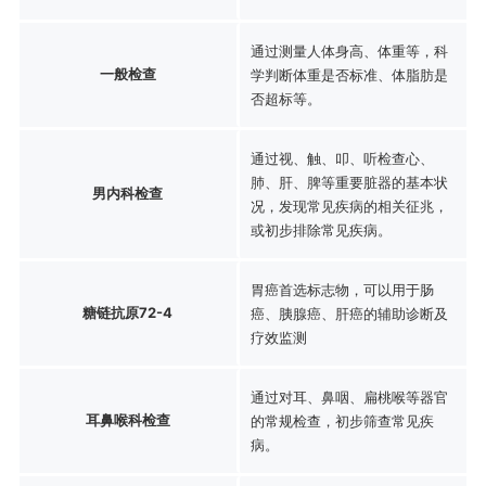
通过测量人体身高、体重等，科
一般检查
学判断体重是否标准、体脂肪是
否超标等。
通过视、触、叩、听检查心、
肺、肝、脾等重要脏器的基本状
男内科检查
况，发现常见疾病的相关征兆，
或初步排除常见疾病。
胃癌首选标志物，可以用于肠
糖链抗原72-4
癌、胰腺癌、肝癌的辅助诊断及
疗效监测
通过对耳、鼻咽、扁桃喉等器官
耳鼻喉科检查
的常规检查，初步筛查常见疾
病。