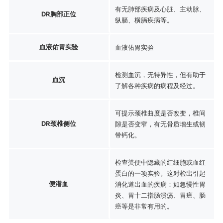
有无肺部疾病及心脏、主动脉、
DR胸部正位
纵膈、横膈疾病等。
血液佑胃实验
血液佑胃实验
检测血沉，无特异性，但有助于
血沉
了解各种疾病的病程及经过。
可提示颈椎曲度是否改变，椎间
DR颈椎侧位
隙是否变窄，有无骨质增生或韧
带钙化。
检查粪便中隐藏的红细胞或血红
蛋白的一项实验。这对检出引起
便潜血
消化道出血的疾病：如急慢性胃
炎、胃十二指肠溃疡、胃癌、肠
癌等是非常有用的。