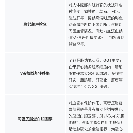
对人体腹部内脏器官的状况和各
种病变（如肿瘤、结石、积水、
脂肪肝等）提供高清晰度的彩色
腹部超声检查
动态超声断层图像判断，依病灶
周围血管情况、病灶内血流血供
情况-良恶性病变鉴别；判断肾动
脉狭窄等。
了解肝脏功能状况。GGT主要存
在于肝心脑肾组织细胞内，肝细
γ谷氨酰基转移酶
胞损伤越大GGT就越高。急慢性
肝炎、脂肪肝、肝硬化、肝癌等
疾病均可引起GGT升高。
对血管有保护作用。高密度脂蛋
白胆固醇是具有抗动脉粥样硬化
的脂蛋白胆固醇，所以称为“好胆
高密度脂蛋白胆固醇
固醇"，高密度脂蛋白胆固醇低则
是动脉硬化的危险指标，为冠心