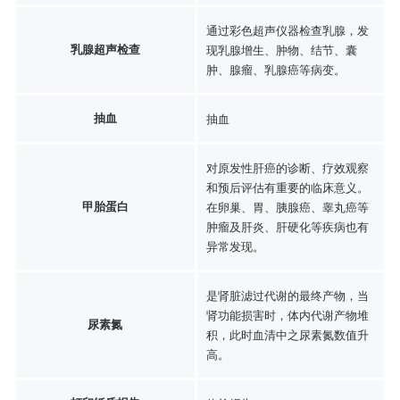
通过彩色超声仪器检查乳腺，发
乳腺超声检查
现乳腺增生、肿物、结节、囊
肿、腺瘤、乳腺癌等病变。
抽血
抽血
对原发性肝癌的诊断、疗效观察
和预后评估有重要的临床意义。
甲胎蛋白
在卵巢、胃、胰腺癌、睾丸癌等
肿瘤及肝炎、肝硬化等疾病也有
异常发现。
是肾脏滤过代谢的最终产物，当
肾功能损害时，体内代谢产物堆
尿素氮
积，此时血清中之尿素氮数值升
高。