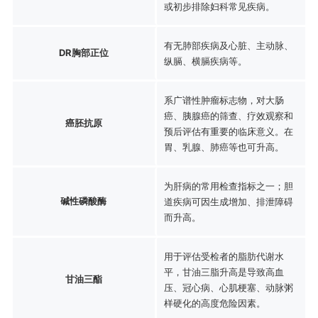
或初步排除妇科常见疾病。
有无肺部疾病及心脏、主动脉、
DR胸部正位
纵膈、横膈疾病等。
系广谱性肿瘤标志物，对大肠
癌、胰腺癌的筛查、疗效观察和
癌胚抗原
预后评估有重要的临床意义。在
胃、乳腺、肺癌等也可升高。
为肝病的常用检查指标之一；胆
碱性磷酸酶
道疾病可因生成增加、排泄障碍
而升高。
用于评估受检者的脂肪代谢水
平，甘油三脂升高是导致高血
甘油三酯
压、冠心病、心肌梗塞、动脉粥
样硬化的高度危险因素。