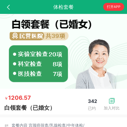
体检套餐
打开APP
1206.57
￥
342
白领套餐（已婚女）
加入对比
已约
套餐内容
宫颈癌筛查/
乳腺检查/
中年体检/