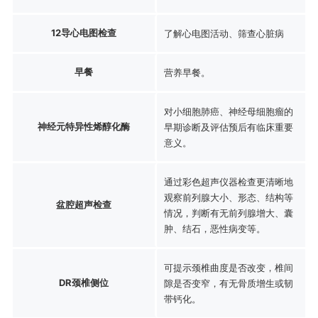
12导心电图检查
了解心电图活动、筛查心脏病
早餐
营养早餐。
对小细胞肺癌、神经母细胞瘤的
神经元特异性烯醇化酶
早期诊断及评估预后有临床重要
意义。
通过彩色超声仪器检查更清晰地
观察前列腺大小、形态、结构等
盆腔超声检查
情况，判断有无前列腺增大、囊
肿、结石，恶性病变等。
可提示颈椎曲度是否改变，椎间
DR颈椎侧位
隙是否变窄，有无骨质增生或韧
带钙化。