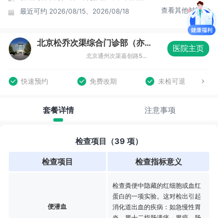
查看其他时间
最近可约
2026/08/15、2026/08/18
北京松乔次渠综合门诊部（亦庄店）体检中心
医院主页
北京通州次渠嘉创路5号新华联科技大厦三层（亦庄店）
快速预约
免费改期
未检可退
套餐详情
注意事项
检查项目（39 项）
检查项目
检查指标意义
检查粪便中隐藏的红细胞或血红
蛋白的一项实验。这对检出引起
便潜血
消化道出血的疾病：如急慢性胃
炎、胃十二指肠溃疡、胃癌、肠