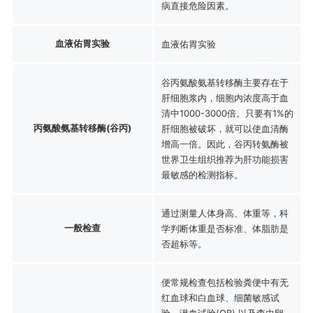
病直接危险因素。
血液佑胃实验
血液佑胃实验
谷丙氨酸氨基转移酶主要存在于
肝细胞浆内，细胞内浓度高于血
清中1000-3000倍。只要有1%的
丙氨酸氨基转移酶(谷丙)
肝细胞被破坏，就可以使血清酶
增高一倍。因此，谷丙转氨酶被
世界卫生组织推荐为肝功能损害
最敏感的检测指标。
通过测量人体身高、体重等，科
一般检查
学判断体重是否标准、体脂肪是
否超标等。
便常规检查包括检验粪便中有无
红血球和白血球、细菌敏感试
验、潜血试验(OB) 以及查虫卵