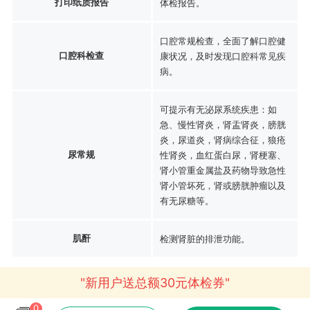
打印纸质报告
体检报告。
口腔常规检查，全面了解口腔健
口腔科检查
康状况，及时发现口腔科常见疾
病。
可提示有无泌尿系统疾患：如
急、慢性肾炎，肾盂肾炎，膀胱
炎，尿道炎，肾病综合征，狼疮
尿常规
性肾炎，血红蛋白尿，肾梗塞、
肾小管重金属盐及药物导致急性
肾小管坏死，肾或膀胱肿瘤以及
有无尿糖等。
肌酐
检测肾脏的排泄功能。
"新用户送总额30元体检券"
0