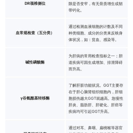
DR颈椎侧位
隙是否变窄，有无骨质增生或韧
带钙化。
通过检测血液细胞的计数及不同
血常规检查（五分类）
种类细胞、成分的分类来反映身
体状况，如：贫血、感染等。
为肝病的常用检查指标之一；胆
碱性磷酸酶
道疾病可因生成增加、排泄障碍
而升高。
了解肝脏功能状况。GGT主要存
在于肝心脑肾组织细胞内，肝细
γ谷氨酰基转移酶
胞损伤越大GGT就越高。急慢性
肝炎、脂肪肝、肝硬化、肝癌等
疾病均可引起GGT升高。
通过对耳、鼻咽、扁桃喉等器官