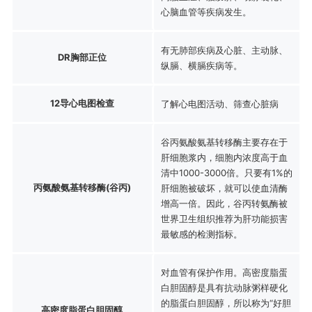
心脑血管等疾病发生。
有无肺部疾病及心脏、主动脉、
DR胸部正位
纵膈、横膈疾病等。
12导心电图检查
了解心电图活动、筛查心脏病
谷丙氨酸氨基转移酶主要存在于
肝细胞浆内，细胞内浓度高于血
清中1000-3000倍。只要有1%的
丙氨酸氨基转移酶(谷丙)
肝细胞被破坏，就可以使血清酶
增高一倍。因此，谷丙转氨酶被
世界卫生组织推荐为肝功能损害
最敏感的检测指标。
对血管有保护作用。高密度脂蛋
白胆固醇是具有抗动脉粥样硬化
的脂蛋白胆固醇，所以称为“好胆
高密度脂蛋白胆固醇