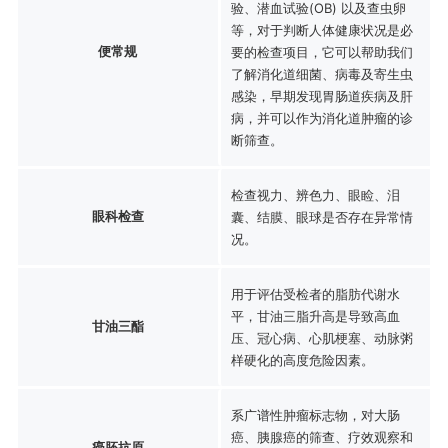
验、潜血试验(OB) 以及查虫卵
等，对于判断人体健康状况是必
便常规
要的检查项目，它可以帮助我们
了解消化道细菌、病毒及寄生虫
感染，早期发现胃肠道疾病及肝
病，并可以作为消化道肿瘤的诊
断筛查。
检查视力、辨色力、眼睑、泪
眼科检查
囊、结膜、眼球是否存在异常情
况。
用于评估受检者的脂肪代谢水
平，甘油三脂升高是导致高血
甘油三酯
压、冠心病、心肌梗塞、动脉粥
样硬化的高度危险因素。
系广谱性肿瘤标志物，对大肠
癌、胰腺癌的筛查、疗效观察和
癌胚抗原