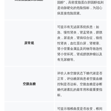
固醇"，高密度脂蛋白胆固醇低则
是动脉硬化的危险指标，为冠心
病直接危险因素。
可提示有无泌尿系统疾患：如
急、慢性肾炎，肾盂肾炎，膀胱
炎，尿道炎，肾病综合征，狼疮
尿常规
性肾炎，血红蛋白尿，肾梗塞、
肾小管重金属盐及药物导致急性
肾小管坏死，肾或膀胱肿瘤以及
有无尿糖等。
评价人体空腹状态下糖代谢是否
正常，评估糖尿病患者空腹血糖
空腹血糖
控制是否达标。空腹血糖是诊断
糖代谢紊乱的最常用和最重要指
标。
可提示颈椎曲度是否改变，椎间