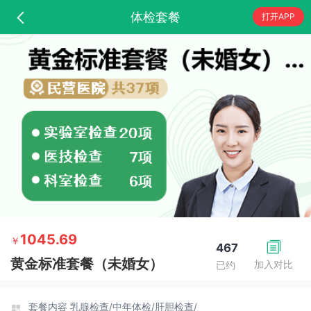
体检套餐
打开APP
1045.69
￥
467
黄金标准套餐（未婚女）
加入对比
已约
套餐内容
乳腺检查/
中年体检/
肝胆检查/