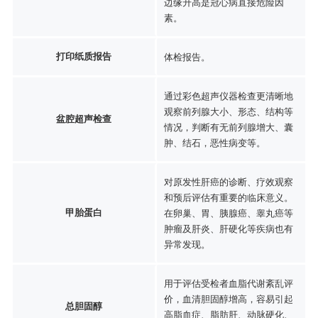
边缘升高是冠心病直接危险因
素。
打印纸质报告
体检报告。
通过彩色超声仪器检查更清晰地
观察前列腺大小、形态、结构等
盆腔超声检查
情况，判断有无前列腺增大、囊
肿、结石，恶性病变等。
对原发性肝癌的诊断、疗效观察
和预后评估有重要的临床意义。
甲胎蛋白
在卵巢、胃、胰腺癌、睾丸癌等
肿瘤及肝炎、肝硬化等疾病也有
异常发现。
用于评估受检者血脂代谢紊乱评
价，血清胆固醇增高，容易引起
总胆固醇
高脂血症、脂肪肝、动脉硬化、