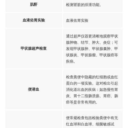
肌酐
检测肾脏的排泄功能。
血液佑胃实验
血液佑胃实验
通过超声仪器更清晰地观察甲状
腺肿物、结节、肿大、炎症；可
甲状腺超声检查
发现甲状腺肿、甲状腺囊肿、甲
状腺炎、甲状腺瘤、甲状腺癌等
疾病。
检查粪便中隐藏的红细胞或血红
蛋白的一项实验。这对检出引起
便潜血
消化道出血的疾病：如急慢性胃
炎、胃十二指肠溃疡、胃癌、肠
癌等是非常有用的。
便常规检查包括检验粪便中有无
红血球和白血球、细菌敏感试