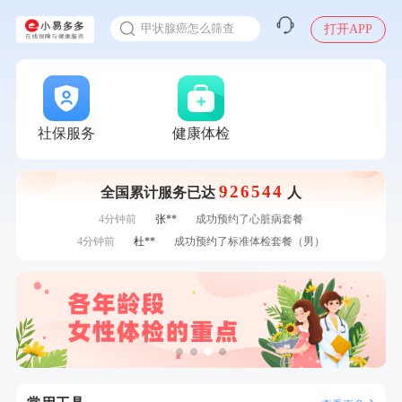
入职体检在线预约
7分钟前
刘**
成功预约了入职体检套餐
甲状腺癌怎么筛查
打开APP
刚刚
林**
购买了宁安堡新疆无核红枣干150g*2
刚刚
林**
购买了宁安堡新疆无核红枣干150g*2
刚刚
李**
购买了七年五季黑咖啡速溶低脂无添加蔗糖美式咖啡粉24g*2
盒
刚刚
李**
购买了七年五季黑咖啡速溶低脂无添加蔗糖美式咖啡粉24g*2
盒
1分钟前
赵**
成功预约青春体检卡（女）
社保服务
健康体检
1分钟前
董**
成功预约了男性体检套餐
2分钟前
毛**
购买了汤臣倍健多维男士多种维生素矿物质片1.5g*60片*2
瓶
926544
全国累计服务已达
人
2分钟前
袁**
购买了美的体重秤 MO-CW5 白色
4分钟前
张**
成功预约了心脏病套餐
4分钟前
杜**
成功预约了标准体检套餐（男）
6分钟前
何*
购买了K3颈椎按摩仪（浅灰色）
6分钟前
侯**
购买了汤臣倍健水飞蓟葛根丹参片（护肝片）1.02g*120片
7分钟前
林**
成功预约糖尿病强化体检套餐
7分钟前
刘**
成功预约了入职体检套餐
刚刚
林**
购买了宁安堡新疆无核红枣干150g*2
刚刚
林**
购买了宁安堡新疆无核红枣干150g*2