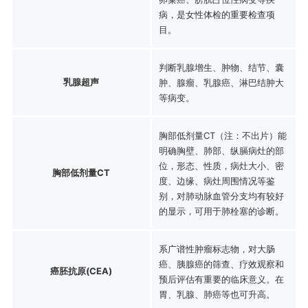
病，是女性体检的重要检查项
目。
判断乳腺增生、肿物、结节、囊
乳腺超声
肿、腺瘤、乳腺癌、淋巴结肿大
等病变。
胸部低剂量CT（注：不出片）能
明确胸壁、肺部、纵膈病灶的部
位，形态、性质，病灶大小、密
胸部低剂量CT
度、边缘、病灶周围情况等鉴
别，对肺动脉血管分支均有较好
的显示，可用于肺栓塞的诊断。
系广谱性肿瘤标志物，对大肠
癌、胰腺癌的筛查、疗效观察和
癌胚抗原(CEA)
预后评估有重要的临床意义。在
胃、乳腺、肺癌等也可升高。