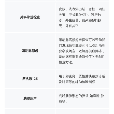
皮肤、浅表淋巴结、脊柱、四肢
关节、甲状腺(外科)、乳房触
外科常规检查
诊、外生殖器、前列腺(男性)
无、外科其它
颈动脉高频超声探查可以帮助我
们发现颈动脉硬化可以引起动脉
颈动脉彩超
狭窄或闭塞，致脑部供血障碍，
是临床有重要诊断价值的无创性
检查方法。
用于卵巢良、恶性肿块鉴别诊断
癌抗原125
及肺癌等的辅助检验指标
判断胰腺形态的异常,如囊肿,肿
胰腺超声
瘤等。