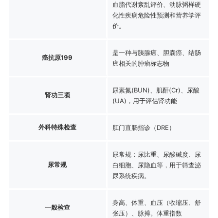
血脂代谢紊乱评价、动脉粥样硬
化性疾病危险性预测和营养学评
价。
是一种与胰腺癌、胆囊癌、结肠
癌抗原199
癌相关的肿瘤标志物
尿素氮(BUN)、肌酐(Cr)、尿酸
肾功三项
(UA)，用于评估肾功能
外科特殊检查
肛门直肠指诊（DRE）
尿常规：尿比重、尿酸碱度、尿
尿常规
白细胞、尿隐血等，用于筛查泌
尿系统疾病。
身高、体重、血压（收缩压、舒
一般检查
张压）、脉搏。体重指数