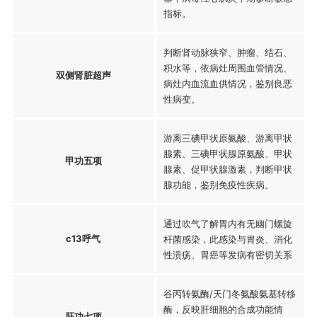
指标。
判断肾动脉狭窄、肿瘤、结石、
积水等，依病灶周围血管情况、
双侧肾脏超声
病灶内血流血供情况，鉴别良恶
性病变。
游离三碘甲状原氨酸、游离甲状
腺素、三碘甲状腺原氨酸、甲状
甲功五项
腺素、促甲状腺激素，判断甲状
腺功能，鉴别免疫性疾病。
通过吹气了解胃内有无幽门螺旋
c13呼气
杆菌感染，此感染与胃炎、消化
性溃疡、胃癌等发病有密切关系
谷丙转氨酶/天门冬氨酸氨基转移
酶，反映肝细胞的合成功能情
肝功七项