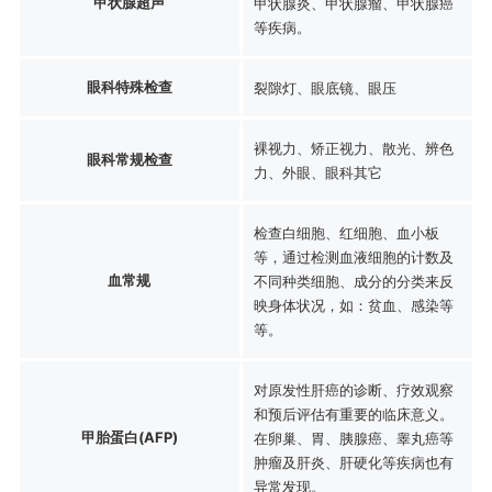
甲状腺超声
甲状腺炎、甲状腺瘤、甲状腺癌
等疾病。
眼科特殊检查
裂隙灯、眼底镜、眼压
裸视力、矫正视力、散光、辨色
眼科常规检查
力、外眼、眼科其它
检查白细胞、红细胞、血小板
等，通过检测血液细胞的计数及
血常规
不同种类细胞、成分的分类来反
映身体状况，如：贫血、感染等
等。
对原发性肝癌的诊断、疗效观察
和预后评估有重要的临床意义。
甲胎蛋白(AFP)
在卵巢、胃、胰腺癌、睾丸癌等
肿瘤及肝炎、肝硬化等疾病也有
异常发现。