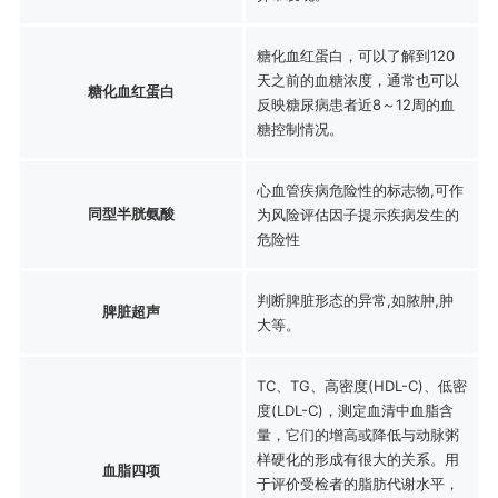
糖化血红蛋白，可以了解到120
天之前的血糖浓度，通常也可以
糖化血红蛋白
反映糖尿病患者近8～12周的血
糖控制情况。
心血管疾病危险性的标志物,可作
同型半胱氨酸
为风险评估因子提示疾病发生的
危险性
判断脾脏形态的异常,如脓肿,肿
脾脏超声
大等。
TC、TG、高密度(HDL-C)、低密
度(LDL-C)，测定血清中血脂含
量，它们的增高或降低与动脉粥
样硬化的形成有很大的关系。用
血脂四项
于评价受检者的脂肪代谢水平，