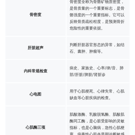
骨密度全称为骨骼矿物质密度，
是骨质量的一个重要标志，是骨
骨密度
骼强度的一个重要指标。它可以
反映骨质疏松程度，是预测骨折
危险性的重要依据。
判断肝脏器官形态的异常，如结
肝脏超声
石、囊肿、肿瘤等。
病史、家族史、心率/律/音、肺
内科常规检查
部/肝脏/脾脏/肾脏诊
用于心肌梗死、心律失常、心肌
心电图
缺血等心脏疾病的检查。
肌酸激酶、乳酸脱氢酶、肌酸肌
酶同工酶，是心脏受影响的灵敏
心肌酶三项
指标，也是心脑病，急性心肌梗
塞，病毒性心肌炎早期诊断敏感