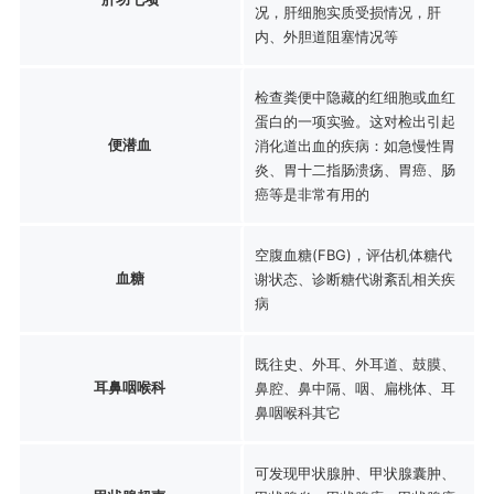
况，肝细胞实质受损情况，肝
内、外胆道阻塞情况等
检查粪便中隐藏的红细胞或血红
蛋白的一项实验。这对检出引起
便潜血
消化道出血的疾病：如急慢性胃
炎、胃十二指肠溃疡、胃癌、肠
癌等是非常有用的
空腹血糖(FBG)，评估机体糖代
血糖
谢状态、诊断糖代谢紊乱相关疾
病
既往史、外耳、外耳道、鼓膜、
耳鼻咽喉科
鼻腔、鼻中隔、咽、扁桃体、耳
鼻咽喉科其它
可发现甲状腺肿、甲状腺囊肿、