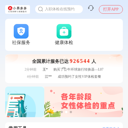
感染人偏肺病毒就会得肺炎吗
7分钟前
林**
成功预约了女性健康套餐二档
入职体检在线预约
打开APP
7分钟前
林**
成功预约糖尿病强化体检套餐
甲状腺癌怎么筛查
刚刚
周**
购买了BP3颈椎热敷枕
刚刚
周**
购买了BP3颈椎热敷枕
刚刚
林**
购买了宁安堡新疆无核红枣干150g*2
刚刚
林**
购买了宁安堡新疆无核红枣干150g*2
社保服务
健康体检
1分钟前
刘**
成功预约了入职体检套餐
1分钟前
林**
成功预约了女性健康套餐二档
926544
全国累计服务已达
人
2分钟前
毛**
购买了汤臣倍健多维男士多种维生素矿物质片1.5g*60片*2
瓶
2分钟前
王*
购买了公牛环球旅行转换器—L07
4分钟前
江**
成功预约了女性VIP体检套餐
4分钟前
刘**
成功预约了入职体检套餐
6分钟前
王*
购买了公牛环球旅行转换器—L07
6分钟前
罗**
购买了美的体重秤 MO-CW5 白色
7分钟前
林**
成功预约了女性健康套餐二档
7分钟前
林**
成功预约糖尿病强化体检套餐
刚刚
周**
购买了BP3颈椎热敷枕
刚刚
周**
购买了BP3颈椎热敷枕