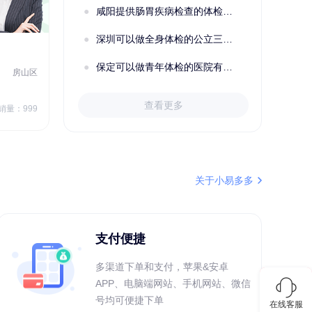
咸阳提供肠胃疾病检查的体检套餐有哪些？体检机构有哪些选择？如何预约？
深圳可以做全身体检的公立三甲医院及体检套餐汇总
2022定制C套餐 女未婚
女性
保定可以做青年体检的医院有哪些？有哪些套餐可以选择？
房山区
秦皇岛市第一医院体检中心
北戴河区
7
1709.40
查看更多
￥
销量：999
￥
销量：999
＋加入对比
关于小易多多
支付便捷
多渠道下单和支付，苹果&安卓
APP、电脑端网站、手机网站、微信
号均可便捷下单
在线客服