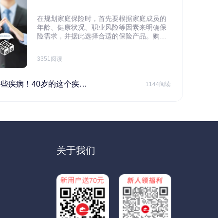
在规划家庭保险时，首先要根据家庭成员的
年龄、健康状况、职业风险等因素来明确保
险需求，并据此选择合适的保险产品。购买
保险应基于实际需求，选择不同的险种，避
免盲目投保。在预算有限的情况下，应合理
3351阅读
规划家庭财务预算，确保保险费用不会对家
庭日常开支造成压力，建议优先为家庭的主
要经济支柱投保。
40岁的这个疾病最需要注意！
1144阅读
关于我们