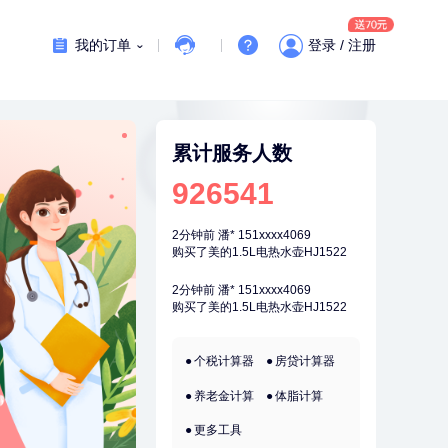
刚刚
林**
149xxxx8299
购买了小熊电烤箱 DKX-F10M6
我的订单
登录 / 注册
刚刚
林**
149xxxx8299
购买了小熊电烤箱 DKX-F10M6
1分钟前
陈**
137xxxx2272
成功预约了精英体检套餐
累计服务人数
1分钟前
肖**
159xxxx4211
926541
成功预约了妇科套餐
2分钟前
潘*
151xxxx4069
购买了美的1.5L电热水壶HJ1522
2分钟前
潘*
151xxxx4069
购买了美的1.5L电热水壶HJ1522
4分钟前
肖**
159xxxx4211
成功预约了妇科套餐
个税计算器
房贷计算器
4分钟前
周**
132xxxx5456
养老金计算
体脂计算
成功预约了男性健康套餐
更多工具
6分钟前
王*
172xxxx6239