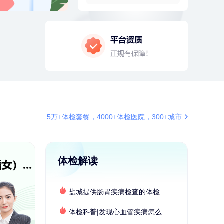
购买了公牛环球旅行转换器—L07
6分钟前
毛**
152xxxx1599
购买了联创雅斯奶锅DF-CP103M
7分钟前
莫**
137xxxx3241
成功预约了青少年体检套餐
7分钟前
张**
134xxxx4350
成功预约了心脏病套餐
刚刚
姜**
147xxxx9029
5万+体检套餐，4000+体检医院，300+城市
购买了五常稻花香2号大米
刚刚
姜**
147xxxx9029
购买了五常稻花香2号大米
体检解读
盐城提供肠胃疾病检查的体检套餐有哪些？体检机构有哪些选择？如何预约？
体检科普|发现心血管疾病怎么办？