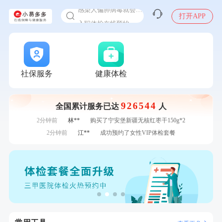
感染人偏肺病毒就会得肺炎吗
入职体检在线预约
打开APP
7分钟前
王**
成功预约了企业招工体检套餐
甲状腺癌怎么筛查
7分钟前
毛**
购买了联创雅斯奶锅DF-CP103M
刚刚
陆**
购买了固本堂阿胶糕传统口味400g
刚刚
陆**
购买了固本堂阿胶糕传统口味400g
刚刚
张**
成功预约糖尿病强化体检套餐
社保服务
健康体检
刚刚
张**
成功预约糖尿病强化体检套餐
1分钟前
江**
成功预约了标准套餐（男）
926544
1分钟前
林**
购买了小熊电烤箱 DKX-F10M6
全国累计服务已达
人
2分钟前
林**
购买了宁安堡新疆无核红枣干150g*2
2分钟前
江**
成功预约了女性VIP体检套餐
4分钟前
肖**
成功预约了妇科套餐
4分钟前
王*
购买了公牛环球旅行转换器—L07
6分钟前
周**
购买了BP3颈椎热敷枕
6分钟前
江**
成功预约了标准套餐（男）
7分钟前
王**
成功预约了企业招工体检套餐
7分钟前
毛**
购买了联创雅斯奶锅DF-CP103M
刚刚
陆**
购买了固本堂阿胶糕传统口味400g