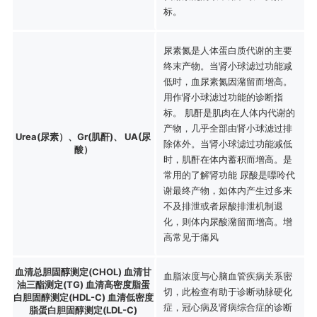
标。
尿素氮是人体蛋白质代谢的主要
终末产物。当肾小球滤过功能减
低时，血尿素氮因潴留而增高。
用作肾小球滤过功能的诊断指
标。 肌酐是肌肉在人体内代谢的
产物，几乎全部由肾小球滤过排
Urea(尿素）、Gr(肌酐)、 UA(尿
除体外。当肾小球滤过功能减低
酸）
时，肌酐在体内蓄积而增高。是
常用的了解肾功能 尿酸是嘌呤代
谢最终产物，如体内产生过多来
不及排泄或者尿酸排泄机制退
化，则体内尿酸潴留而增高。增
高常见于痛风
血清总胆固醇测定(CHOL) 血清甘
血脂浓度与心脑血管疾病关系密
油三酯测定(TG) 血清高密度脂蛋
切，此检查有助于诊断动脉硬化
白胆固醇测定(HDL-C) 血清低密度
症，冠心病及肾病综合症的诊断
脂蛋白胆固醇测定(LDL-C)