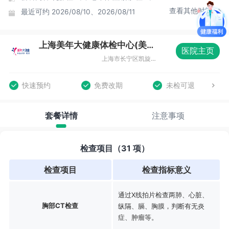
查看其他时间
最近可约
2026/08/10、2026/08/11
上海美年大健康体检中心(美楷分院)
医院主页
上海市长宁区凯旋路369号B1层08室
快速预约
免费改期
未检可退
套餐详情
注意事项
检查项目（31 项）
检查项目
检查指标意义
通过X线拍片检查两肺、心脏、
胸部CT检查
纵隔、膈、胸膜，判断有无炎
症、肿瘤等。