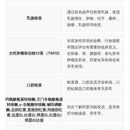
通过彩色超声仪检查乳腺，发现
乳腺检查
乳腺增生，肿物，结节，囊肿，
腺瘤，乳腺癌等病变。
对原发性肝癌的诊断、疗效观察
和预后评估有重要的临床意义。
女性肿瘤标志物12项 （TM12)
在卵巢、胃、胰腺癌、睾丸癌等
肿瘤及肝炎、肝硬化等疾病也有
异常发现。
检查唇、口腔及其牙齿疾病，口
口腔检查
腔粘膜及口腔腺体有无异常
丙氨酸氨基转移酶,天门冬氨酸氨基
转移酶,γ-谷氨酰转移酶,碱性磷酸
初步了解肝脏功能状况，是否有
酶,总胆红素,直接胆红素,间接胆红
肝功能减退、异常等。
素,总蛋白,白蛋白,球蛋白,白蛋白/
球蛋白比值