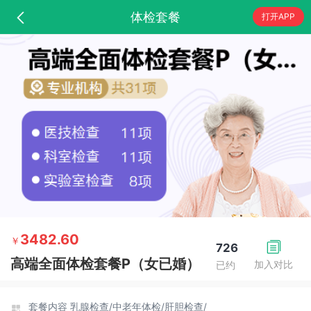
体检套餐
打开APP
3482.60
￥
726
高端全面体检套餐P（女已婚）
加入对比
已约
套餐内容
乳腺检查/
中老年体检/
肝胆检查/