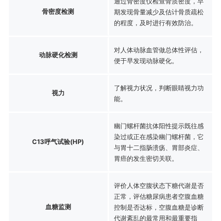
通过骨密度仪检查骨质密度，早
骨密度检测
期发现骨量减少及估计骨质疏松
的程度，及时进行有效防治。
对人体动脉血管做总体性评估，
动脉硬化检测
便于早发现动脉硬化。
了解视力状况，判断眼睛视力功
视力
能。
幽门螺杆菌抗体阳性提示既往感
染过或正在感染幽门螺杆菌，它
C13呼气试验(HP)
与胃十二指肠溃疡、胃部炎症、
胃癌的发生密切关联。
评价人体空腹状态下糖代谢是否
正常，评估糖尿病患者空腹血糖
血糖监测
控制是否达标，空腹血糖是诊断
代谢紊乱的最常用和最重要指