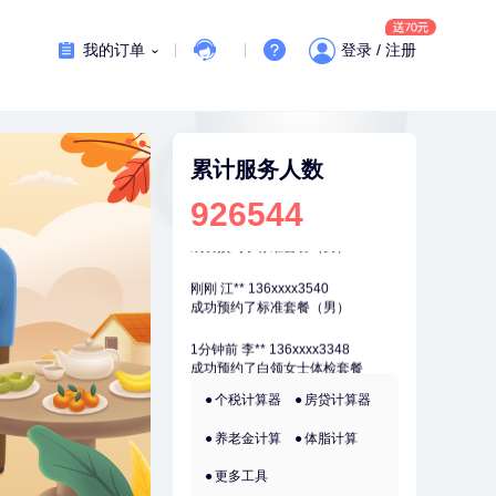
7分钟前
姜**
147xxxx9029
购买了五常稻花香2号大米
我的订单
登录 / 注册
刚刚
陆**
157xxxx7083
购买了固本堂阿胶糕传统口味400g
刚刚
陆**
157xxxx7083
购买了固本堂阿胶糕传统口味400g
累计服务人数
刚刚
江**
136xxxx3540
926544
成功预约了标准套餐（男）
刚刚
江**
136xxxx3540
成功预约了标准套餐（男）
1分钟前
李**
136xxxx3348
成功预约了白领女士体检套餐
1分钟前
侯**
149xxxx5575
个税计算器
房贷计算器
购买了汤臣倍健水飞蓟葛根丹参片
（护肝片）1.02g*120片
养老金计算
体脂计算
2分钟前
姜**
147xxxx9029
购买了五常稻花香2号大米
更多工具