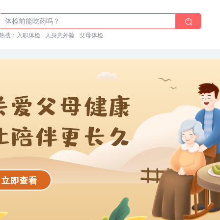
体检前能吃药吗？
十大理由告诉你为什么要买保险
热搜：
入职体检
人身意外险
父母体检
入职体检在线预约