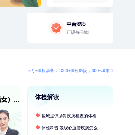
2分钟前
刘**
136xxxx8739
成功预约了心脑血管强化体检套餐
4分钟前
毛**
137xxxx0654
成功预约了尊享版孕前套餐（女）
4分钟前
毛**
138xxxx7616
购买了汤臣倍健多维男士多种维生
素矿物质片1.5g*60片*2瓶
6分钟前
何*
196xxxx0519
购买了K3颈椎按摩仪（浅灰色）
6分钟前
陈**
137xxxx2272
5万+体检套餐，4000+体检医院，300+城市
成功预约了精英体检套餐
7分钟前
肖**
153xxxx7553
成功预约了坐班族体检套餐（男）
体检解读
7分钟前
姜**
147xxxx9029
购买了五常稻花香2号大米
盐城提供肠胃疾病检查的体检套餐有哪些？体检机构有哪些选择？如何预约？
刚刚
陆**
157xxxx7083
购买了固本堂阿胶糕传统口味400g
体检科普|发现心血管疾病怎么办？