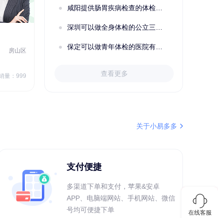
刚刚
陆**
157xxxx7083
咸阳提供肠胃疾病检查的体检套餐有哪些？体检机构有哪些选择？如何预约？
购买了固本堂阿胶糕传统口味400g
深圳可以做全身体检的公立三甲医院及体检套餐汇总
2022定制C套餐 女未婚
女性
保定可以做青年体检的医院有哪些？有哪些套餐可以选择？
房山区
秦皇岛市第一医院体检中心
北戴河区
7
1709.40
查看更多
￥
销量：999
￥
销量：999
＋加入对比
关于小易多多
支付便捷
多渠道下单和支付，苹果&安卓
APP、电脑端网站、手机网站、微信
号均可便捷下单
在线客服