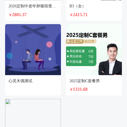
2026定制中老年肿瘤筛查套餐（女）
B3（女）
2801.37
2415.71
￥
￥
心灵木偶测试
2025定制C套餐男
1331.68
￥