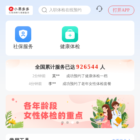
感染人偏肺病毒就会得肺炎吗
7分钟前
华**
成功预约了健康体检一档
入职体检在线预约
打开APP
7分钟前
陆**
购买了固本堂阿胶糕传统口味400g
甲状腺癌怎么筛查
刚刚
林**
购买了小熊电烤箱 DKX-F10M6
刚刚
林**
购买了小熊电烤箱 DKX-F10M6
刚刚
姜**
成功预约了女性VIP体检套餐
刚刚
姜**
成功预约了女性VIP体检套餐
社保服务
健康体检
1分钟前
赵**
成功预约青春体检卡（女）
1分钟前
赵*
购买了油米有福B款
926544
全国累计服务已达
人
2分钟前
何*
购买了K3颈椎按摩仪（浅灰色）
2分钟前
莫**
成功预约了健康体检一档
4分钟前
李**
成功预约了老年女性体检套餐
4分钟前
王*
购买了公牛环球旅行转换器—L07
6分钟前
侯**
购买了汤臣倍健水飞蓟葛根丹参片（护肝片）1.02g*120片
6分钟前
郑**
成功预约了脑血管系统套餐
7分钟前
华**
成功预约了健康体检一档
7分钟前
陆**
购买了固本堂阿胶糕传统口味400g
刚刚
林**
购买了小熊电烤箱 DKX-F10M6
刚刚
林**
购买了小熊电烤箱 DKX-F10M6