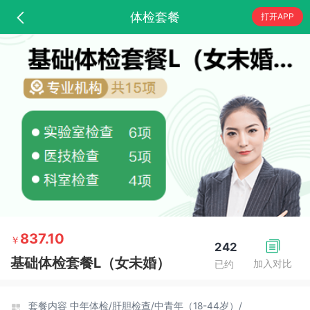
体检套餐
打开APP
837.10
￥
242
基础体检套餐L（女未婚）
加入对比
已约
套餐内容
中年体检/
肝胆检查/
中青年（18-44岁）/