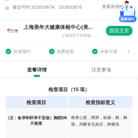
查看其他时间
最近可约
2026/08/14、2026/08/15
上海美年大健康体检中心(美楷分院)
医院主页
上海市长宁区凯旋路369号B1层08室
快速预约
免费改期
未检可退
套餐详情
注意事项
检查项目（15 项）
检查项目
检查指标意义
检查心脏，两肺，纵膈，膈，胸
（注：备孕和怀孕不宜做）胸部DR
片检查
膜，判断有无炎症，肿瘤等。