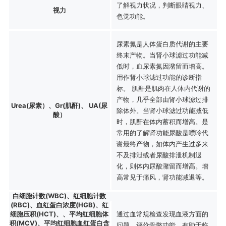
了解视力状况，判断眼睛视力、
视力
色觉功能。
尿素氮是人体蛋白质代谢的主要
终末产物。当肾小球滤过功能减
低时，血尿素氮因潴留而增高。
用作肾小球滤过功能的诊断指
标。 肌酐是肌肉在人体内代谢的
产物，几乎全部由肾小球滤过排
Urea(尿素）、Gr(肌酐)、 UA(尿
除体外。当肾小球滤过功能减低
酸）
时，肌酐在体内蓄积而增高。是
常用的了解肾功能尿酸是嘌呤代
谢最终产物，如体内产生过多来
不及排泄或者尿酸排泄机制退
化，则体内尿酸潴留而增高。增
高常见于痛风，肾功能减退等。
白细胞计数(WBC)、红细胞计数
(RBC)、血红蛋白浓度(HGB)、红
细胞压积(HCT)、、平均红细胞体
通过血常规检查发现血液方面的
积(MCV)、平均红细胞血红蛋白含
问题，评价骨骼功能，有助于临