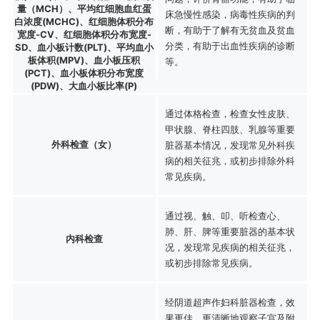
量（MCH）、平均红细胞血红蛋
床急慢性感染，病毒性疾病的判
白浓度(MCHC)、红细胞体积分布
断，有助于了解有无贫血及贫血
宽度-CV、红细胞体积分布宽度-
分类，有助于出血性疾病的诊断
SD、血小板计数(PLT)、平均血小
板体积(MPV)、血小板压积
等。
(PCT)、血小板体积分布宽度
(PDW)、大血小板比率(P)
通过体格检查，检查女性皮肤、
甲状腺、脊柱四肢、乳腺等重要
外科检查（女）
脏器基本情况，发现常见外科疾
病的相关征兆，或初步排除外科
常见疾病。
通过视、触、叩、听检查心、
肺、肝、脾等重要脏器的基本状
内科检查
况，发现常见疾病的相关征兆，
或初步排除常见疾病。
经阴道超声作妇科脏器检查，效
果更佳，更清晰地观察子宫及附