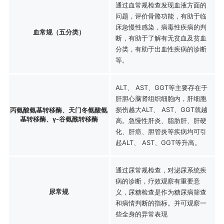
通过血常规检查发现血液方面的
问题，评价骨骼功能，有助于临
床急慢性感染，病毒性疾病的判
血常规（五分类）
断，有助于了解有无贫血及贫血
分类，有助于出血性疾病的诊断
等。
ALT、 AST、GGT等主要存在于
肝胆心脑肾组织细胞内，肝细胞
损伤越大ALT、 AST、GGT就越
丙氨酸氨基转移酶、天门冬氨酸氨
基转移酶、γ-谷氨酰转移酶
高。急慢性肝炎、脂肪肝、肝硬
化、肝癌、胆管炎等疾病均可引
起ALT、 AST、GGT等升高。
通过尿常规检查，对泌尿系统疾
病的诊断，疗效观察有重要意
尿常规
义，尿糖检查是作为糖尿病筛查
和病情判断的指标。并可观察一
些全身的异常表现