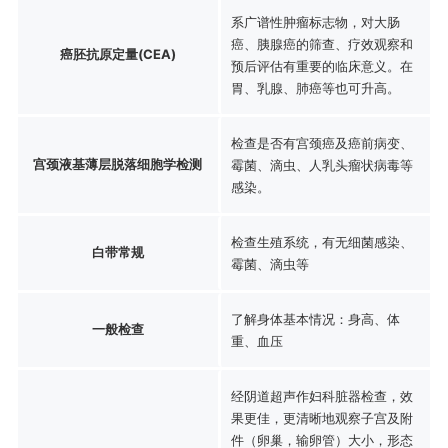
系广谱性肿瘤标志物，对大肠
癌、胰腺癌的筛查、疗效观察和
癌胚抗原定量(CEA)
预后评估有重要的临床意义。在
胃、乳腺、肺癌等也可升高。
检查是否有宫颈癌及癌前病变、
宫颈液基薄层脱落细胞学检测
霉菌、滴虫、人乳头瘤状病毒等
感染。
检查生殖系统，有无细菌感染、
白带常规
霉菌、滴虫等
了解身体基本情况：身高、体
一般检查
重、血压
经阴道超声作妇科脏器检查，效
果更佳，更清晰地观察子宫及附
件（卵巢，输卵管）大小，形态