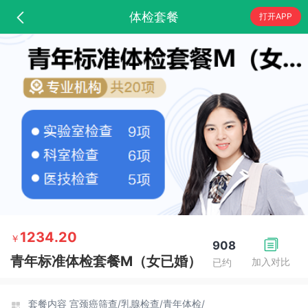
体检套餐
打开APP
1234.20
￥
908
青年标准体检套餐M（女已婚）
加入对比
已约
套餐内容
宫颈癌筛查/
乳腺检查/
青年体检/