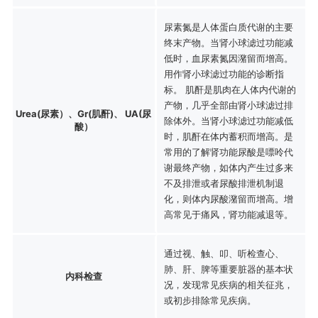
尿素氮是人体蛋白质代谢的主要
终末产物。当肾小球滤过功能减
低时，血尿素氮因潴留而增高。
用作肾小球滤过功能的诊断指
标。 肌酐是肌肉在人体内代谢的
产物，几乎全部由肾小球滤过排
Urea(尿素）、Gr(肌酐)、 UA(尿
除体外。当肾小球滤过功能减低
酸）
时，肌酐在体内蓄积而增高。是
常用的了解肾功能尿酸是嘌呤代
谢最终产物，如体内产生过多来
不及排泄或者尿酸排泄机制退
化，则体内尿酸潴留而增高。增
高常见于痛风，肾功能减退等。
通过视、触、叩、听检查心、
肺、肝、脾等重要脏器的基本状
内科检查
况，发现常见疾病的相关征兆，
或初步排除常见疾病。