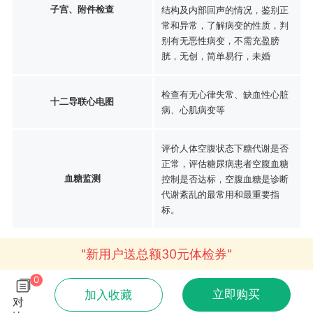
子宫、附件检查
结构及内部回声的情况，鉴别正
常和异常，了解病变的性质，判
别有无恶性病变，不需充盈膀
胱，无创，简单易行，未婚
检查有无心律失常、缺血性心脏
十二导联心电图
病、心肌病变等
评价人体空腹状态下糖代谢是否
正常，评估糖尿病患者空腹血糖
血糖监测
控制是否达标，空腹血糖是诊断
代谢紊乱的最常用和最重要指
标。
"新用户送总额30元体检券"
0
立即购买
加入收藏
对