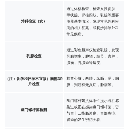
通过体格检查，检查女性皮肤、
甲状腺、脊柱四肢、乳腺等重要
外科检查（女）
脏器基本情况，发现常见外科疾
病的相关征兆，或初步排除外科
常见疾病。
通过彩色超声仪检查乳腺，发现
乳腺检查
乳腺增生，肿物，结节，囊肿，
腺瘤，乳腺癌等病变。
检查心脏，两肺，纵膈，膈，胸
（注：备孕和怀孕不宜做）胸部DR
片检查
膜，判断有无炎症，肿瘤等。
幽门螺杆菌抗体阳性提示既往感
染过或正在感染幽门螺杆菌，它
幽门螺杆菌检测
与胃十二指肠溃疡、胃部炎症、
胃癌的发生密切关联。