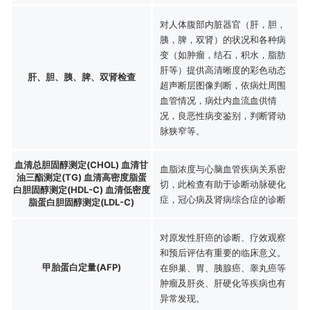
对人体腹部内脏器官（肝，胆，
胰，脾，双肾）的状况和各种病
变（如肿瘤，结石，积水，脂肪
肝等）提供高清晰度的彩色动态
肝、胆、胰、脾、双肾检查
超声断层图像判断，依病灶周围
血管情况，病灶内血流血供情
况，良恶性病变鉴别，判断肾动
脉狭窄等。
血清总胆固醇测定(CHOL) 血清甘
血脂浓度与心脑血管疾病关系密
油三酯测定(TG) 血清高密度脂蛋
切，此检查有助于诊断动脉硬化
白胆固醇测定(HDL-C) 血清低密度
症，冠心病及肾病综合症的诊断
脂蛋白胆固醇测定(LDL-C)
对原发性肝癌的诊断、疗效观察
和预后评估有重要的临床意义。
甲胎蛋白定量(AFP)
在卵巢、胃、胰腺癌、睾丸癌等
肿瘤及肝炎、肝硬化等疾病也有
异常发现。