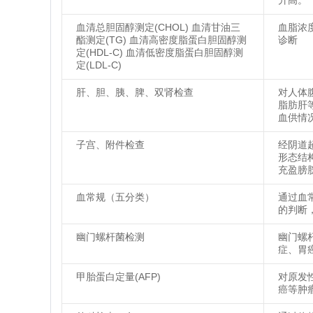
升高。
血清总胆固醇测定(CHOL) 血清甘油三
血脂浓
酯测定(TG) 血清高密度脂蛋白胆固醇测
诊断
定(HDL-C) 血清低密度脂蛋白胆固醇测
定(LDL-C)
肝、胆、胰、脾、双肾检查
对人体
脂肪肝
血供情
子宫、附件检查
经阴道
形态结
充盈膀
血常规（五分类）
通过血
的判断
幽门螺杆菌检测
幽门螺
症、胃
甲胎蛋白定量(AFP)
对原发
癌等肿