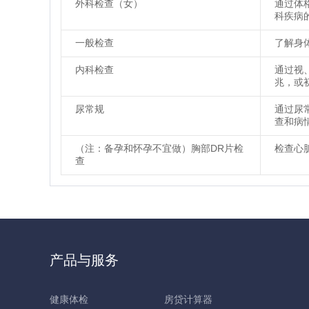
外科检查（女）
通过体
科疾病
一般检查
了解身
内科检查
通过视
兆，或
尿常规
通过尿
查和病
（注：备孕和怀孕不宜做）胸部DR片检
检查心
查
产品与服务
健康体检
房贷计算器