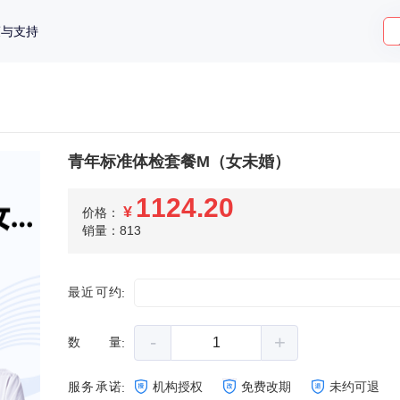
策与支持
青年标准体检套餐M（女未婚）
1124.20
¥
价格：
销量：813
最近可约
:
-
+
数量
:
服务承诺
机构授权
免费改期
未约可退
: