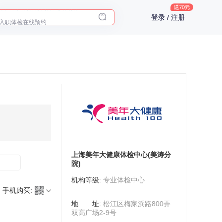
十大理由告诉你为什么要买保险
登录 / 注册
入职体检在线预约
2025年了，给父母预约体检
上海美年大健康体检中心(美涛分
院)
机构等级
:
专业体检中心
手机购买:
地址
:
松江区梅家浜路800弄
双高广场2-9号