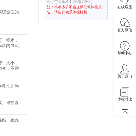
告，可去体检中心领取报告）
注：小易多多不会提供任何体检报
在线客服
病综合症的
告，请自行联系体检机构
官方微信
石，积水，
病灶内血流
帮助中心
管）大小，
病变，不需
关于我们
病毒性疾病
体检对比
疡、胃部炎
腺癌、睾丸