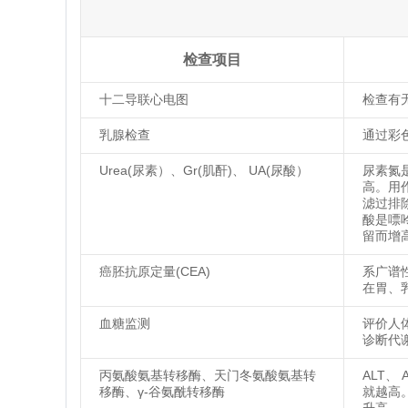
检查项目
十二导联心电图
检查有
乳腺检查
通过彩
Urea(尿素）、Gr(肌酐)、 UA(尿酸）
尿素氮
高。用
滤过排
酸是嘌
留而增
癌胚抗原定量(CEA)
系广谱
在胃、
血糖监测
评价人
诊断代
丙氨酸氨基转移酶、天门冬氨酸氨基转
ALT、
移酶、γ-谷氨酰转移酶
就越高