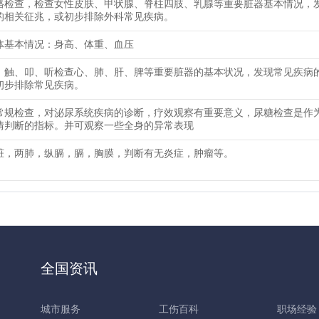
格检查，检查女性皮肤、甲状腺、脊柱四肢、乳腺等重要脏器基本情况，
的相关征兆，或初步排除外科常见疾病。
体基本情况：身高、体重、血压
、触、叩、听检查心、肺、肝、脾等重要脏器的基本状况，发现常见疾病
初步排除常见疾病。
常规检查，对泌尿系统疾病的诊断，疗效观察有重要意义，尿糖检查是作
情判断的指标。并可观察一些全身的异常表现
脏，两肺，纵膈，膈，胸膜，判断有无炎症，肿瘤等。
全国资讯
城市服务
工伤百科
职场经验