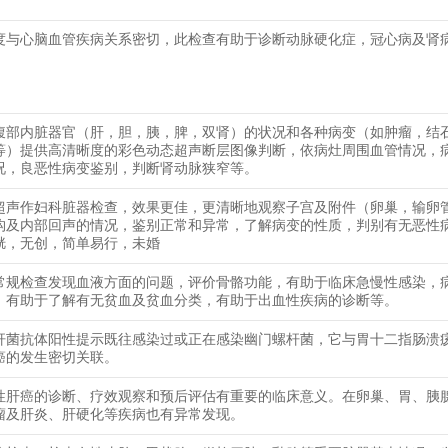
度与心脑血管疾病关系密切，此检查有助于诊断动脉硬化症，冠心病及肾
腹部内脏器官（肝，胆，胰，脾，双肾）的状况和各种病变（如肿瘤，结
等）提供高清晰度的彩色动态超声断层图像判断，依病灶周围血管情况，
况，良恶性病变鉴别，判断肾动脉狭窄等。
超声作妇科脏器检查，效果更佳，更清晰地观察子宫及附件（卵巢，输卵
构及内部回声的情况，鉴别正常和异常，了解病变的性质，判别有无恶性
胱，无创，简单易行，未婚
常规检查发现血液方面的问题，评价骨骼功能，有助于临床急慢性感染，
，有助于了解有无贫血及贫血分类，有助于出血性疾病的诊断等。
杆菌抗体阳性提示既往感染过或正在感染幽门螺杆菌，它与胃十二指肠溃
癌的发生密切关联。
性肝癌的诊断、疗效观察和预后评估有重要的临床意义。在卵巢、胃、胰
瘤及肝炎、肝硬化等疾病也有异常发现。