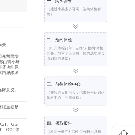
一、购买套餐
（通过小易多多官网，选购体检套
餐）
二、预约体检
病变。
（打开体检订单，选择“未预约”体检
套餐，填写个人信息，预约成功后会
因潴留而增
收到短信通知）
部由肾小球
解肾功能尿
体内尿酸潴
三、前往体检中心
临床意义。
（在预约日期当天，携带身份证到达
体检中心，完成体检）
空腹血糖是
四、领取报告
ST、GGT
T、GGT等
（检后一般在3-10个工作日出具报