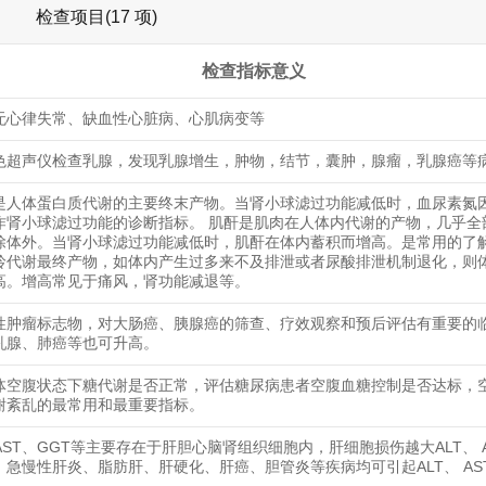
检查项目(17 项)
检查指标意义
无心律失常、缺血性心脏病、心肌病变等
色超声仪检查乳腺，发现乳腺增生，肿物，结节，囊肿，腺瘤，乳腺癌等
是人体蛋白质代谢的主要终末产物。当肾小球滤过功能减低时，血尿素氮
作肾小球滤过功能的诊断指标。 肌酐是肌肉在人体内代谢的产物，几乎全
除体外。当肾小球滤过功能减低时，肌酐在体内蓄积而增高。是常用的了
呤代谢最终产物，如体内产生过多来不及排泄或者尿酸排泄机制退化，则
高。增高常见于痛风，肾功能减退等。
性肿瘤标志物，对大肠癌、胰腺癌的筛查、疗效观察和预后评估有重要的
乳腺、肺癌等也可升高。
体空腹状态下糖代谢是否正常，评估糖尿病患者空腹血糖控制是否达标，
谢紊乱的最常用和最重要指标。
 AST、GGT等主要存在于肝胆心脑肾组织细胞内，肝细胞损伤越大ALT、 A
。急慢性肝炎、脂肪肝、肝硬化、肝癌、胆管炎等疾病均可引起ALT、 AS