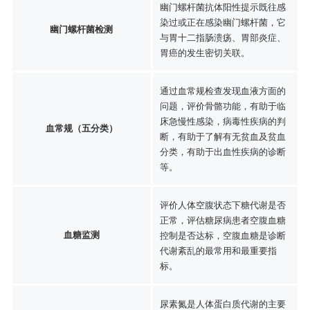
幽门螺杆菌抗体阳性提示既往感
染过或正在感染幽门螺杆菌，它
幽门螺杆菌检测
与胃十二指肠溃疡、胃部炎症、
胃癌的发生密切关联。
通过血常规检查发现血液方面的
问题，评价骨骼功能，有助于临
床急慢性感染，病毒性疾病的判
血常规（五分类）
断，有助于了解有无贫血及贫血
分类，有助于出血性疾病的诊断
等。
评价人体空腹状态下糖代谢是否
正常，评估糖尿病患者空腹血糖
血糖监测
控制是否达标，空腹血糖是诊断
代谢紊乱的最常用和最重要指
标。
尿素氮是人体蛋白质代谢的主要