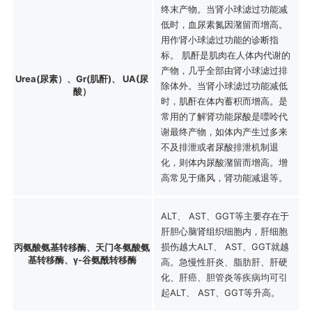
终末产物。当肾小球滤过功能减
低时，血尿素氮因潴留而增高。
用作肾小球滤过功能的诊断指
标。 肌酐是肌肉在人体内代谢的
产物，几乎全部由肾小球滤过排
Urea(尿素）、Gr(肌酐)、 UA(尿
除体外。当肾小球滤过功能减低
酸）
时，肌酐在体内蓄积而增高。是
常用的了解肾功能尿酸是嘌呤代
谢最终产物，如体内产生过多来
不及排泄或者尿酸排泄机制退
化，则体内尿酸潴留而增高。增
高常见于痛风，肾功能减退等。
ALT、 AST、GGT等主要存在于
肝胆心脑肾组织细胞内，肝细胞
损伤越大ALT、 AST、GGT就越
丙氨酸氨基转移酶、天门冬氨酸氨
基转移酶、γ-谷氨酰转移酶
高。急慢性肝炎、脂肪肝、肝硬
化、肝癌、胆管炎等疾病均可引
起ALT、 AST、GGT等升高。