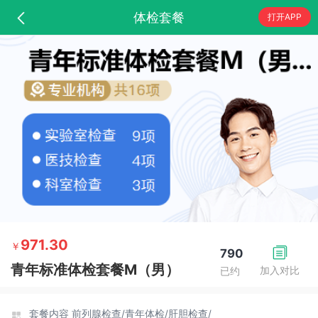
体检套餐
打开APP
971.30
￥
790
青年标准体检套餐M（男）
加入对比
已约
套餐内容
前列腺检查/
青年体检/
肝胆检查/