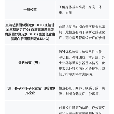
了解身体基本情况：身高、体
一般检查
重、血压
血清总胆固醇测定(CHOL) 血清甘
血脂浓度与心脑血管疾病关系密
油三酯测定(TG) 血清高密度脂蛋
切，此检查有助于诊断动脉硬化
白胆固醇测定(HDL-C) 血清低密度
症，冠心病及肾病综合症的诊断
脂蛋白胆固醇测定(LDL-C)
通过体格检查，检查男性皮肤、
甲状腺、脊柱四肢、前列腺、外
外科检查（男）
生殖器等重要脏器基本情况，发
现常见外科疾病的相关征兆，或
初步排除外科常见疾病。
检查心脏，两肺，纵膈，膈，胸
（注：备孕和怀孕不宜做）胸部DR
片检查
膜，判断有无炎症，肿瘤等。
对原发性肝癌的诊断、疗效观察
和预后评估有重要的临床意义。