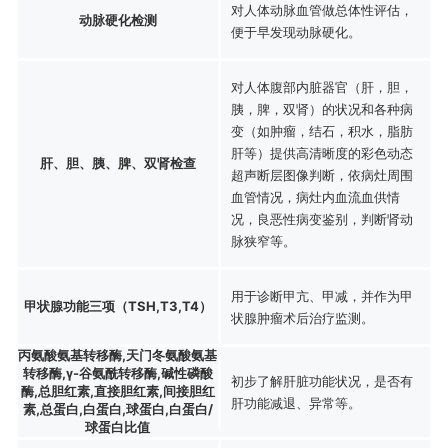
对人体动脉血管做总体性评估，
动脉硬化检测
便于早发现动脉硬化。
对人体腹部内脏器官（肝，胆，
胰，脾，双肾）的状况和各种病
变（如肿瘤，结石，积水，脂肪
肝等）提供高清晰度的彩色动态
肝、胆、胰、脾、双肾检查
超声断层图像判断，依病灶周围
血管情况，病灶内血流血供情
况，良恶性病变鉴别，判断肾动
脉狭窄等。
用于诊断甲亢、甲减，并作为甲
甲状腺功能三项（TSH,T3,T4）
状腺肿瘤术后治疗监测。
丙氨酸氨基转移酶,天门冬氨酸氨基
转移酶,γ-谷氨酰转移酶,碱性磷酸
初步了解肝脏功能状况，是否有
酶,总胆红素,直接胆红素,间接胆红
肝功能减退、异常等。
素,总蛋白,白蛋白,球蛋白,白蛋白/
球蛋白比值