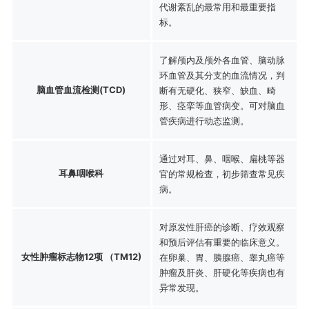
代谢紊乱的最常用和最重要指
标。
了解颅内及颅外各血管、脑动脉
环血管及其分支的血流情况，判
脑血管血流检测(TCD)
断有无硬化、狭窄、缺血、畸
形、痉挛等血管病变。可对脑血
管疾病进行动态监测。
通过对耳、鼻、咽喉、扁桃等器
耳鼻咽喉科
官的常规检查，初步筛查常见疾
病。
对原发性肝癌的诊断、疗效观察
和预后评估有重要的临床意义。
女性肿瘤标志物12项 （TM12)
在卵巢、胃、胰腺癌、睾丸癌等
肿瘤及肝炎、肝硬化等疾病也有
异常发现。