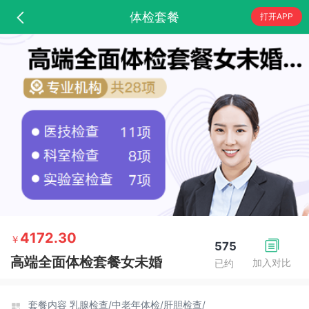
体检套餐
打开APP
4172.30
￥
575
高端全面体检套餐女未婚
加入对比
已约
套餐内容
乳腺检查/
中老年体检/
肝胆检查/