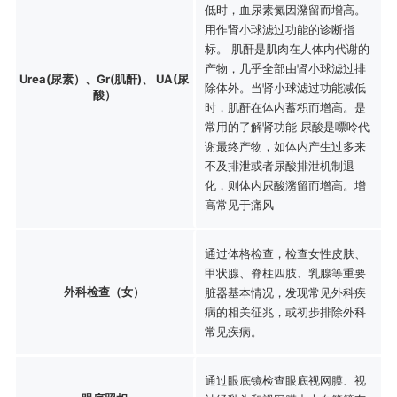
低时，血尿素氮因潴留而增高。
用作肾小球滤过功能的诊断指
标。 肌酐是肌肉在人体内代谢的
产物，几乎全部由肾小球滤过排
Urea(尿素）、Gr(肌酐)、 UA(尿
除体外。当肾小球滤过功能减低
酸）
时，肌酐在体内蓄积而增高。是
常用的了解肾功能 尿酸是嘌呤代
谢最终产物，如体内产生过多来
不及排泄或者尿酸排泄机制退
化，则体内尿酸潴留而增高。增
高常见于痛风
通过体格检查，检查女性皮肤、
甲状腺、脊柱四肢、乳腺等重要
外科检查（女）
脏器基本情况，发现常见外科疾
病的相关征兆，或初步排除外科
常见疾病。
通过眼底镜检查眼底视网膜、视