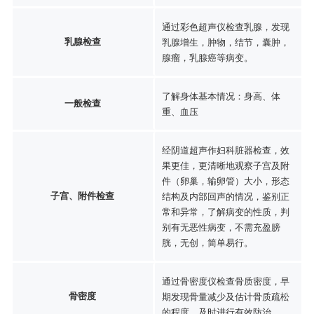
通过彩色超声仪检查乳腺，发现
乳腺检查
乳腺增生，肿物，结节，囊肿，
腺瘤，乳腺癌等病变。
了解身体基本情况：身高、体
一般检查
重、血压
经阴道超声作妇科脏器检查，效
果更佳，更清晰地观察子宫及附
件（卵巢，输卵管）大小，形态
子宫、附件检查
结构及内部回声的情况，鉴别正
常和异常，了解病变的性质，判
别有无恶性病变，不需充盈膀
胱，无创，简单易行。
通过骨密度仪检查骨质密度，早
骨密度
期发现骨量减少及估计骨质疏松
的程度，及时进行有效防治。