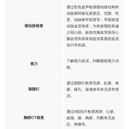
通过彩色超声检测颈动脉结构和
动脉粥样硬化斑形态、范围、性
质、动脉狭窄程度等；早期发现
颈动脉检查
动脉血管病变，为有效预防和减
少冠心病、缺血性脑血管病等心
脑血管疾病发病提供客观的血流
动力学依据。
了解视力状况，判断眼睛视力功
视力
能。
通过裂隙灯检查巩膜、虹膜、角
裂隙灯
膜、瞳孔、玻璃体等有无异常情
况。
通过X线拍片检查两肺、心脏、
胸部CT检查
纵隔、膈、胸膜，判断有无炎
症、肿瘤等。