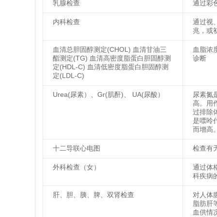
乳腺检查
通过彩
内科检查
通过视
兆，或
血清总胆固醇测定(CHOL) 血清甘油三
血脂浓
酯测定(TG) 血清高密度脂蛋白胆固醇测
诊断
定(HDL-C) 血清低密度脂蛋白胆固醇测
定(LDL-C)
Urea(尿素）、Gr(肌酐)、 UA(尿酸）
尿素氮
高。用
过排除
是嘌呤
而增高
十二导联心电图
检查有
外科检查（女）
通过体
科疾病
肝、胆、胰、脾、双肾检查
对人体
脂肪肝
血供情