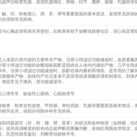
色超声仪检查乳腺，发现乳腺增生，肿物，结节，囊肿，腺瘤，乳腺癌等
、触、叩、听检查心、肺、肝、脾等重要脏器的基本状况，发现常见疾病
初步排除常见疾病。
度与心脑血管疾病关系密切，此检查有助于诊断动脉硬化症，冠心病及肾
是人体蛋白质代谢的主要终末产物。当肾小球滤过功能减低时，血尿素氮
作肾小球滤过功能的诊断指标肌酐是肌肉在人体内代谢的产物，几乎全部
体外。当肾小球滤过功能减低时，肌酐在体内蓄积而增高。是常用的了解
代谢最终产物，如体内产生过多来不及排泄或者尿酸排泄机制退化，则体
。增高常见于痛风，肾功能减退等。
无心律失常、缺血性心脏病、心肌病变等
格检查，检查女性皮肤、甲状腺、脊柱四肢、乳腺等重要脏器基本情况，
的相关征兆，或初步排除外科常见疾病。
腹部内脏器官（肝，胆，胰，脾，双肾）的状况和各种病变（如肿瘤，结
等）提供高清晰度的彩色动态超声断层图像判断，依病灶周围血管情况，
况，良恶性病变鉴别，判断肾动脉狭窄等。