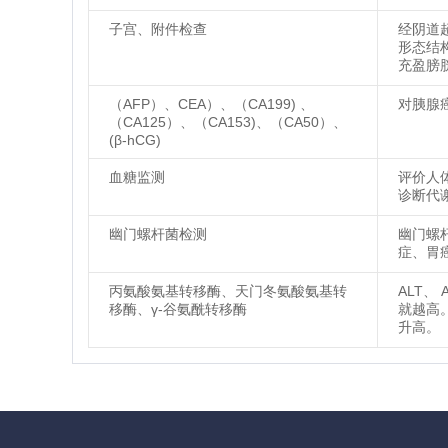
子宫、附件检查
经阴道
形态结
充盈膀
（AFP）、CEA）、（CA199) 、
对胰腺
（CA125）、（CA153)、（CA50）、
(β-hCG)
血糖监测
评价人
诊断代
幽门螺杆菌检测
幽门螺
症、胃
丙氨酸氨基转移酶、天门冬氨酸氨基转
ALT、
移酶、γ-谷氨酰转移酶
就越高
升高。