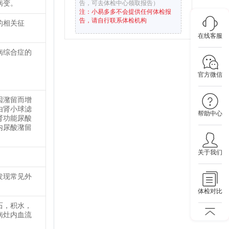
病变。
告，可去体检中心领取报告）
注：小易多多不会提供任何体检报
告，请自行联系体检机构
的相关征
在线客服
病综合症的
官方微信
因潴留而增
由肾小球滤
帮助中心
肾功能尿酸
内尿酸潴留
关于我们
发现常见外
体检对比
石，积水，
病灶内血流