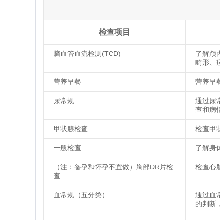
检查项目
脑血管血流检测(TCD)
了解颅
畸形、
营养早餐
营养早
尿常规
通过尿
查和病
甲状腺检查
检查甲
一般检查
了解身
（注：备孕和怀孕不宜做）胸部DR片检
检查心
查
血常规（五分类）
通过血
的判断