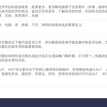
超声作妇科脏器检查，效果更佳，更清晰地观察子宫及附件（卵巢，输卵
构及内部回声的情况，鉴别正常和异常，了解病变的性质，判别有无恶性
胱，无创，简单易行，未婚
癌、结肠、胃、卵巢、子宫、肺癌的筛查有临床重要意义。
体空腹状态下糖代谢是否正常，评估糖尿病患者空腹血糖控制是否达标，
谢紊乱的最常用和最重要指标。
杆菌抗体阳性提示既往感染过或正在感染幽门螺杆菌，它与胃十二指肠溃
癌的发生密切关联。
 AST、GGT等主要存在于肝胆心脑肾组织细胞内，肝细胞损伤越大ALT、 A
。急慢性肝炎、脂肪肝、肝硬化、肝癌、胆管炎等疾病均可引起ALT、 AS