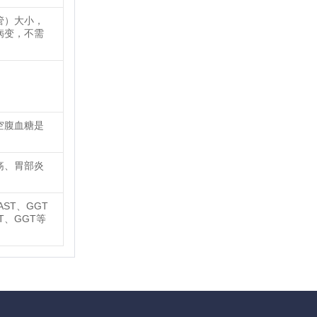
管）大小，
病变，不需
空腹血糖是
疡、胃部炎
ST、GGT
T、GGT等