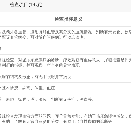
检查项目(19 项)
检查指标意义
内及颅外各血管、脑动脉环血管及其分支的血流情况，判断有无硬化、狭
痉挛等血管病变。可对脑血管疾病进行动态监测。
餐
常规检查，对泌尿系统疾病的诊断，疗效观察有重要意义，尿糖检查是作
情判断的指标。并可观察一些全身的异常表现
状腺的结构及形态，有无甲状腺异常病变
体基本情况：身高、体重、血压
脏，两肺，纵膈，膈，胸膜，判断有无炎症，肿瘤等。
常规检查发现血液方面的问题，评价骨骼功能，有助于临床急慢性感染，
，有助于了解有无贫血及贫血分类，有助于出血性疾病的诊断等。