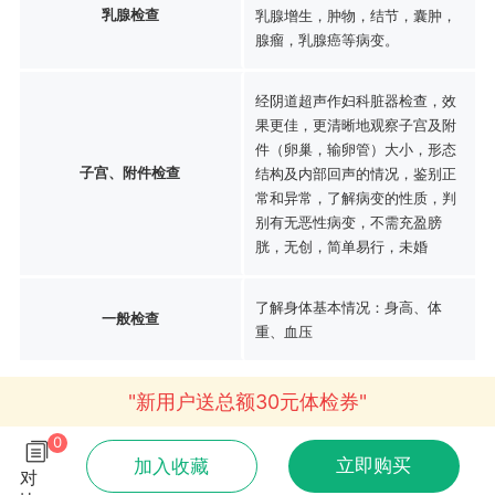
乳腺检查
乳腺增生，肿物，结节，囊肿，
腺瘤，乳腺癌等病变。
经阴道超声作妇科脏器检查，效
果更佳，更清晰地观察子宫及附
件（卵巢，输卵管）大小，形态
子宫、附件检查
结构及内部回声的情况，鉴别正
常和异常，了解病变的性质，判
别有无恶性病变，不需充盈膀
胱，无创，简单易行，未婚
了解身体基本情况：身高、体
一般检查
重、血压
"新用户送总额30元体检券"
0
立即购买
加入收藏
对