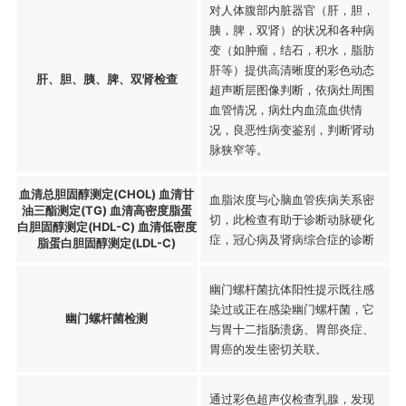
对人体腹部内脏器官（肝，胆，
胰，脾，双肾）的状况和各种病
变（如肿瘤，结石，积水，脂肪
肝等）提供高清晰度的彩色动态
肝、胆、胰、脾、双肾检查
超声断层图像判断，依病灶周围
血管情况，病灶内血流血供情
况，良恶性病变鉴别，判断肾动
脉狭窄等。
血清总胆固醇测定(CHOL) 血清甘
血脂浓度与心脑血管疾病关系密
油三酯测定(TG) 血清高密度脂蛋
切，此检查有助于诊断动脉硬化
白胆固醇测定(HDL-C) 血清低密度
症，冠心病及肾病综合症的诊断
脂蛋白胆固醇测定(LDL-C)
幽门螺杆菌抗体阳性提示既往感
染过或正在感染幽门螺杆菌，它
幽门螺杆菌检测
与胃十二指肠溃疡、胃部炎症、
胃癌的发生密切关联。
通过彩色超声仪检查乳腺，发现