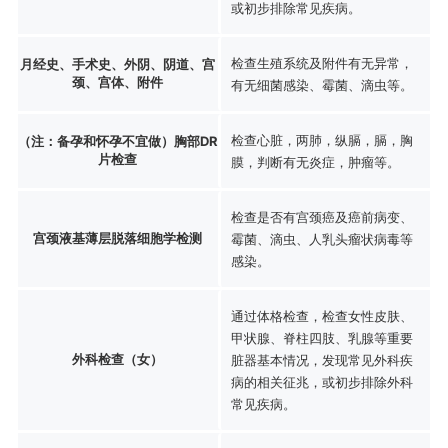
或初步排除常见疾病。
检查生殖系统及附件有无异常，
月经史、手术史、外阴、阴道、宫
颈、宫体、附件
有无细菌感染、霉菌、滴虫等。
检查心脏，两肺，纵膈，膈，胸
（注：备孕和怀孕不宜做）胸部DR
片检查
膜，判断有无炎症，肿瘤等。
检查是否有宫颈癌及癌前病变、
宫颈液基薄层脱落细胞学检测
霉菌、滴虫、人乳头瘤状病毒等
感染。
通过体格检查，检查女性皮肤、
甲状腺、脊柱四肢、乳腺等重要
外科检查（女）
脏器基本情况，发现常见外科疾
病的相关征兆，或初步排除外科
常见疾病。