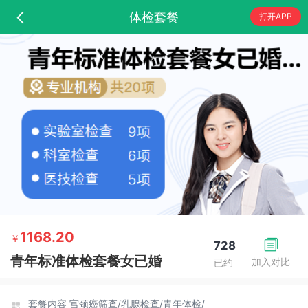
体检套餐
打开APP
1168.20
￥
728
青年标准体检套餐女已婚
加入对比
已约
套餐内容
宫颈癌筛查/
乳腺检查/
青年体检/