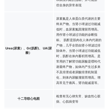
些全身的异常表现
尿素氮是人体蛋白质代谢的主要
终末产物。当肾小球滤过功能减
低时，血尿素氮因潴留而增高。
用作肾小球滤过功能的诊断指
标。 肌酐是肌肉在人体内代谢的
产物，几乎全部由肾小球滤过排
Urea(尿素）、Gr(肌酐)、 UA(尿
除体外。当肾小球滤过功能减低
酸）
时，肌酐在体内蓄积而增高。是
常用的了解肾功能尿酸是嘌呤代
谢最终产物，如体内产生过多来
不及排泄或者尿酸排泄机制退
化，则体内尿酸潴留而增高。增
高常见于痛风，肾功能减退等。
检查有无心律失常、缺血性心脏
十二导联心电图
病、心肌病变等