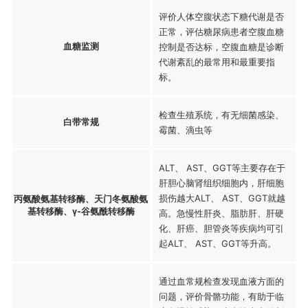
评价人体空腹状态下糖代谢是否
正常，评估糖尿病患者空腹血糖
血糖监测
控制是否达标，空腹血糖是诊断
代谢紊乱的最常用和最重要指
标。
检查生殖系统，有无细菌感染、
白带常规
霉菌、滴虫等
ALT、 AST、GGT等主要存在于
肝胆心脑肾组织细胞内，肝细胞
损伤越大ALT、 AST、GGT就越
丙氨酸氨基转移酶、天门冬氨酸氨
基转移酶、γ-谷氨酰转移酶
高。急慢性肝炎、脂肪肝、肝硬
化、肝癌、胆管炎等疾病均可引
起ALT、 AST、GGT等升高。
通过血常规检查发现血液方面的
问题，评价骨骼功能，有助于临