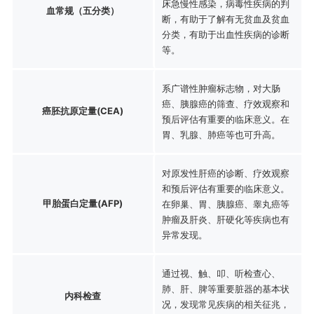
床急慢性感染，病毒性疾病的判
血常规（五分类）
断，有助于了解有无贫血及贫血
分类，有助于出血性疾病的诊断
等。
系广谱性肿瘤标志物，对大肠
癌、胰腺癌的筛查、疗效观察和
癌胚抗原定量(CEA)
预后评估有重要的临床意义。在
胃、乳腺、肺癌等也可升高。
对原发性肝癌的诊断、疗效观察
和预后评估有重要的临床意义。
甲胎蛋白定量(AFP)
在卵巢、胃、胰腺癌、睾丸癌等
肿瘤及肝炎、肝硬化等疾病也有
异常发现。
通过视、触、叩、听检查心、
肺、肝、脾等重要脏器的基本状
内科检查
况，发现常见疾病的相关征兆，