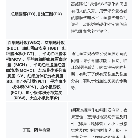
高或降低与动脉粥样硬化的形成
有很大的关系。用于评价受检者
总胆固醇(TC),甘油三酯(TG)
的脂肪代谢水平，血脂代谢紊乱
评价、动脉粥样硬化性疾病危险
性预测和营养学评价。
白细胞计数(WBC)、红细胞计数
(RBC)、血红蛋白浓度(HGB)、红
细胞压积(HCT)、、平均红细胞体
通过血常规检查发现血液方面的
积(MCV)、平均红细胞血红蛋白含
问题，评价骨骼功能，有助于临
量（MCH）、平均红细胞血红蛋
床急慢性感染，病毒性疾病的判
白浓度(MCHC)、红细胞体积分布
断，有助于了解有无贫血及贫血
宽度-CV、红细胞体积分布宽度-
分类，有助于出血性疾病的诊断
SD、血小板计数(PLT)、平均血小
板体积(MPV)、血小板压积
等。
(PCT)、血小板体积分布宽度
(PDW)、大血小板比率(P)
经阴道超声作妇科脏器检查，效
果更佳，更清晰地观察子宫及附
件（卵巢，输卵管）大小，形态
子宫、附件检查
结构及内部回声的情况，鉴别正
常和异常，了解病变的性质，判