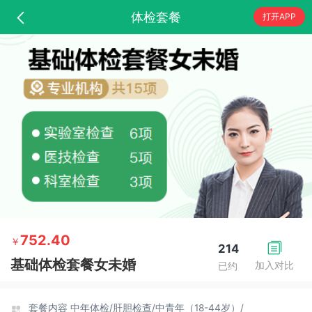
体检套餐
打开APP
752.40
￥
214
基础体检套餐女未婚
加入对比
已约
套餐内容
中年体检/
肝胆检查/
中青年（18-44岁）/