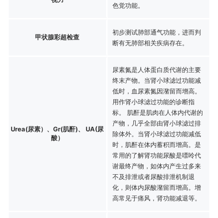
色觉功能。
初步测试肺部通气功能，进而判
甲状腺彩超检查
断有无肺部相关疾病存在。
尿素氮是人体蛋白质代谢的主要
终末产物。当肾小球滤过功能减
低时，血尿素氮因潴留而增高。
用作肾小球滤过功能的诊断指
标。 肌酐是肌肉在人体内代谢的
产物，几乎全部由肾小球滤过排
Urea(尿素）、Gr(肌酐)、 UA(尿
除体外。当肾小球滤过功能减低
酸）
时，肌酐在体内蓄积而增高。是
常用的了解肾功能尿酸是嘌呤代
谢最终产物，如体内产生过多来
不及排泄或者尿酸排泄机制退
化，则体内尿酸潴留而增高。增
高常见于痛风，肾功能减退等。