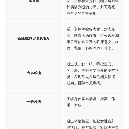
尿常规
义，尿糖检查是作为糖尿病筛查
和病情判断的指标。并可观察一
些全身的异常表现
系广谱性肿瘤标志物，对大肠
癌、胰腺癌的筛查、疗效观察和
癌胚抗原定量(CEA)
预后评估有重要的临床意义。在
胃、乳腺、肺癌等也可升高。
通过视、触、叩、听检查心、
肺、肝、脾等重要脏器的基本状
内科检查
况，发现常见疾病的相关征兆，
或初步排除常见疾病。
了解身体基本情况：身高、体
一般检查
重、血压
通过体格检查，检查女性皮肤、
甲状腺、脊柱四肢、乳腺等重要