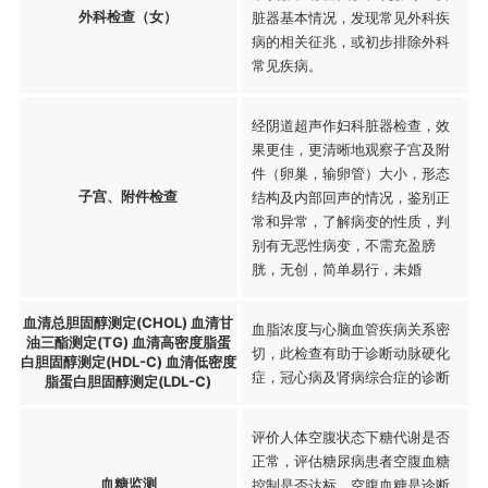
外科检查（女）
脏器基本情况，发现常见外科疾
病的相关征兆，或初步排除外科
常见疾病。
经阴道超声作妇科脏器检查，效
果更佳，更清晰地观察子宫及附
件（卵巢，输卵管）大小，形态
子宫、附件检查
结构及内部回声的情况，鉴别正
常和异常，了解病变的性质，判
别有无恶性病变，不需充盈膀
胱，无创，简单易行，未婚
血清总胆固醇测定(CHOL) 血清甘
血脂浓度与心脑血管疾病关系密
油三酯测定(TG) 血清高密度脂蛋
切，此检查有助于诊断动脉硬化
白胆固醇测定(HDL-C) 血清低密度
症，冠心病及肾病综合症的诊断
脂蛋白胆固醇测定(LDL-C)
评价人体空腹状态下糖代谢是否
正常，评估糖尿病患者空腹血糖
血糖监测
控制是否达标，空腹血糖是诊断