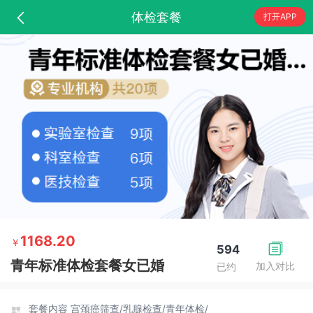
体检套餐
打开APP
1168.20
￥
594
青年标准体检套餐女已婚
加入对比
已约
套餐内容
宫颈癌筛查/
乳腺检查/
青年体检/