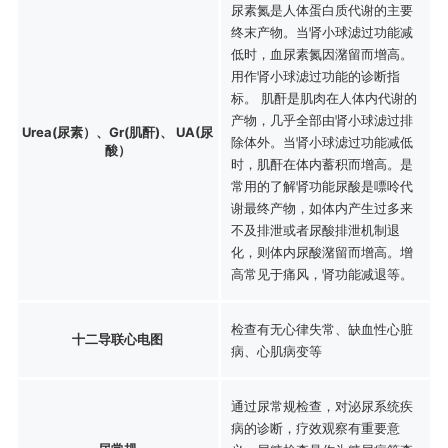
尿素氮是人体蛋白质代谢的主要
终末产物。当肾小球滤过功能减
低时，血尿素氮因潴留而增高。
用作肾小球滤过功能的诊断指
标。 肌酐是肌肉在人体内代谢的
产物，几乎全部由肾小球滤过排
Urea(尿素）、Gr(肌酐)、 UA(尿
除体外。当肾小球滤过功能减低
酸）
时，肌酐在体内蓄积而增高。是
常用的了解肾功能尿酸是嘌呤代
谢最终产物，如体内产生过多来
不及排泄或者尿酸排泄机制退
化，则体内尿酸潴留而增高。增
高常见于痛风，肾功能减退等。
检查有无心律失常、缺血性心脏
十二导联心电图
病、心肌病变等
通过尿常规检查，对泌尿系统疾
病的诊断，疗效观察有重要意