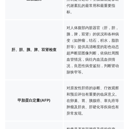
代谢紊乱的最常用和最重要指
标。
对人体腹部内脏器官（肝，胆，
胰，脾，双肾）的状况和各种病
变（如肿瘤，结石，积水，脂肪
肝等）提供高清晰度的彩色动态
肝、胆、胰、脾、双肾检查
超声断层图像判断，依病灶周围
血管情况，病灶内血流血供情
况，良恶性病变鉴别，判断肾动
脉狭窄等。
对原发性肝癌的诊断、疗效观察
和预后评估有重要的临床意义。
甲胎蛋白定量(AFP)
在卵巢、胃、胰腺癌、睾丸癌等
肿瘤及肝炎、肝硬化等疾病也有
异常发现。
检查是否有宫颈癌及癌前病变、