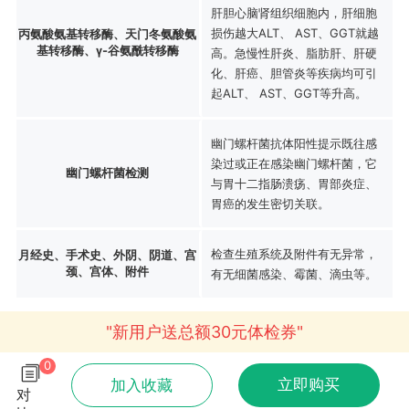
肝胆心脑肾组织细胞内，肝细胞
损伤越大ALT、 AST、GGT就越
丙氨酸氨基转移酶、天门冬氨酸氨
基转移酶、γ-谷氨酰转移酶
高。急慢性肝炎、脂肪肝、肝硬
化、肝癌、胆管炎等疾病均可引
起ALT、 AST、GGT等升高。
幽门螺杆菌抗体阳性提示既往感
染过或正在感染幽门螺杆菌，它
幽门螺杆菌检测
与胃十二指肠溃疡、胃部炎症、
胃癌的发生密切关联。
检查生殖系统及附件有无异常，
月经史、手术史、外阴、阴道、宫
颈、宫体、附件
有无细菌感染、霉菌、滴虫等。
"新用户送总额30元体检券"
0
立即购买
加入收藏
对