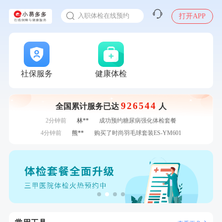
感染人偏肺病毒就会得肺炎吗
7分钟前
毛**
购买了汤臣倍健多维男士多种维生素矿物质片1.5g*60片*2
入职体检在线预约
打开APP
瓶
7分钟前
潘*
购买了美的1.5L电热水壶HJ1522
甲状腺癌怎么筛查
刚刚
赵**
成功预约青春体检卡（女）
刚刚
赵**
成功预约青春体检卡（女）
刚刚
杜**
成功预约了标准体检套餐（男）
刚刚
杜**
成功预约了标准体检套餐（男）
社保服务
健康体检
1分钟前
潘*
购买了美的1.5L电热水壶HJ1522
1分钟前
毛**
购买了汤臣倍健多维男士多种维生素矿物质片1.5g*60片*2
瓶
926544
全国累计服务已达
人
2分钟前
刘**
成功预约了入职体检套餐
2分钟前
林**
成功预约糖尿病强化体检套餐
4分钟前
熊**
购买了时尚羽毛球套装ES-YM601
4分钟前
袁**
购买了美的体重秤 MO-CW5 白色
6分钟前
华**
成功预约了健康体检一档
6分钟前
叶**
成功预约了女性防癌筛查套餐
7分钟前
毛**
购买了汤臣倍健多维男士多种维生素矿物质片1.5g*60片*2
瓶
7分钟前
潘*
购买了美的1.5L电热水壶HJ1522
刚刚
赵**
成功预约青春体检卡（女）
刚刚
赵**
成功预约青春体检卡（女）