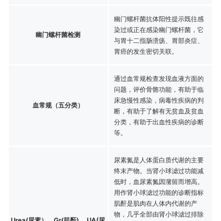
幽门螺杆菌抗体阳性提示既往感
染过或正在感染幽门螺杆菌，它
幽门螺杆菌检测
与胃十二指肠溃疡、胃部炎症、
胃癌的发生密切关联。
通过血常规检查发现血液方面的
问题，评价骨骼功能，有助于临
床急慢性感染，病毒性疾病的判
血常规（五分类）
断，有助于了解有无贫血及贫血
分类，有助于出血性疾病的诊断
等。
尿素氮是人体蛋白质代谢的主要
终末产物。当肾小球滤过功能减
低时，血尿素氮因潴留而增高。
用作肾小球滤过功能的诊断指标
肌酐是肌肉在人体内代谢的产
物，几乎全部由肾小球滤过排除
Urea(尿素）、Gr(肌酐)、 UA(尿