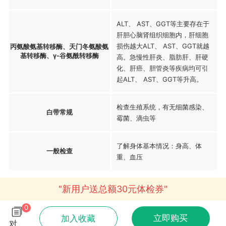
ALT、 AST、GGT等主要存在于
肝胆心脑肾组织细胞内，肝细胞
损伤越大ALT、 AST、GGT就越
丙氨酸氨基转移酶、天门冬氨酸氨
基转移酶、γ-谷氨酰转移酶
高。急慢性肝炎、脂肪肝、肝硬
化、肝癌、胆管炎等疾病均可引
起ALT、 AST、GGT等升高。
检查生殖系统，有无细菌感染、
白带常规
霉菌、滴虫等
了解身体基本情况：身高、体
一般检查
重、血压
"新用户送总额30元体检券"
0
立即购买
加入收藏
对