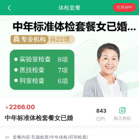
体检套餐
打开APP
2266.00
￥
843
中年标准体检套餐女已婚
加入对比
已约
套餐内容
乳腺检查/
中年体检/
肝胆检查/