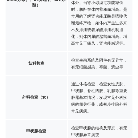
体外。当肾小球滤过功能减低
酸）
时，肌酐在体内蓄积而增高。是
常用的了解肾功能尿酸是嘌呤代
谢最终产物，如体内产生过多来
不及排泄或者尿酸排泄机制退
化，则体内尿酸潴留而增高。增
高常见于痛风，肾功能减退等。
检查生殖系统及附件有无异常，
妇科检查
有无细菌感染、霉菌、滴虫等
通过体格检查，检查女性皮肤、
甲状腺、脊柱四肢、乳腺等重要
外科检查（女）
脏器基本情况，发现常见外科疾
病的相关征兆，或初步排除外科
常见疾病。
检查甲状腺的结构及形态，有无
甲状腺检查
甲状腺异常病变