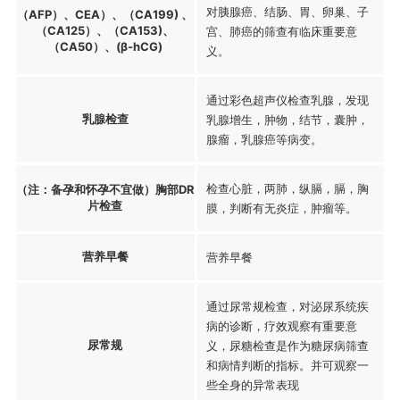
对胰腺癌、结肠、胃、卵巢、子
（AFP）、CEA）、（CA199) 、
（CA125）、（CA153)、
宫、肺癌的筛查有临床重要意
（CA50）、(β-hCG)
义。
通过彩色超声仪检查乳腺，发现
乳腺检查
乳腺增生，肿物，结节，囊肿，
腺瘤，乳腺癌等病变。
检查心脏，两肺，纵膈，膈，胸
（注：备孕和怀孕不宜做）胸部DR
片检查
膜，判断有无炎症，肿瘤等。
营养早餐
营养早餐
通过尿常规检查，对泌尿系统疾
病的诊断，疗效观察有重要意
尿常规
义，尿糖检查是作为糖尿病筛查
和病情判断的指标。并可观察一
些全身的异常表现