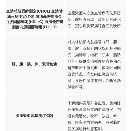
血清总胆固醇测定(CHOL) 血清甘
血脂浓度与心脑血管疾病关系密
油三酯测定(TG) 血清高密度脂蛋
切，此检查有助于诊断动脉硬化
白胆固醇测定(HDL-C) 血清低密度
症，冠心病及肾病综合症的诊断
脂蛋白胆固醇测定(LDL-C)
对人体腹部内脏器官（肝，胆，
胰，脾，双肾）的状况和各种病
变（如肿瘤，结石，积水，脂肪
肝等）提供高清晰度的彩色动态
肝、胆、胰、脾、双肾检查
超声断层图像判断，依病灶周围
血管情况，病灶内血流血供情
况，良恶性病变鉴别，判断肾动
脉狭窄等。
了解颅内及颅外各血管、脑动脉
环血管及其分支的血流情况，判
脑血管血流检测(TCD)
断有无硬化、狭窄、缺血、畸
形、痉挛等血管病变。可对脑血
管疾病进行动态监测。