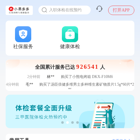
感染人偏肺病毒就会得肺炎吗
7分钟前
潘*
购买了美的1.5L电热水壶HJ1522
入职体检在线预约
打开APP
7分钟前
姜**
成功预约了女性VIP体检套餐
甲状腺癌怎么筛查
刚刚
张**
成功预约糖尿病强化体检套餐
刚刚
张**
成功预约糖尿病强化体检套餐
刚刚
毛**
购买了联创雅斯奶锅DF-CP103M
刚刚
毛**
购买了联创雅斯奶锅DF-CP103M
社保服务
健康体检
1分钟前
熊**
购买了时尚羽毛球套装ES-YM601
1分钟前
林**
成功预约了女性健康套餐二档
926541
全国累计服务已达
人
2分钟前
林**
成功预约了女性健康套餐二档
2分钟前
林**
购买了小熊电烤箱 DKX-F10M6
4分钟前
毛**
购买了汤臣倍健多维男士多种维生素矿物质片1.5g*60片*2
瓶
4分钟前
刘**
成功预约了入职体检套餐
6分钟前
莫**
成功预约了健康体检一档
6分钟前
赵*
购买了油米有福B款
7分钟前
潘*
购买了美的1.5L电热水壶HJ1522
7分钟前
姜**
成功预约了女性VIP体检套餐
刚刚
张**
成功预约糖尿病强化体检套餐
刚刚
张**
成功预约糖尿病强化体检套餐