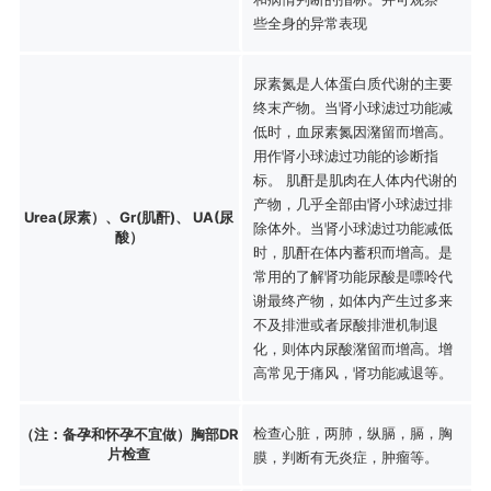
些全身的异常表现
尿素氮是人体蛋白质代谢的主要
终末产物。当肾小球滤过功能减
低时，血尿素氮因潴留而增高。
用作肾小球滤过功能的诊断指
标。 肌酐是肌肉在人体内代谢的
产物，几乎全部由肾小球滤过排
Urea(尿素）、Gr(肌酐)、 UA(尿
除体外。当肾小球滤过功能减低
酸）
时，肌酐在体内蓄积而增高。是
常用的了解肾功能尿酸是嘌呤代
谢最终产物，如体内产生过多来
不及排泄或者尿酸排泄机制退
化，则体内尿酸潴留而增高。增
高常见于痛风，肾功能减退等。
检查心脏，两肺，纵膈，膈，胸
（注：备孕和怀孕不宜做）胸部DR
片检查
膜，判断有无炎症，肿瘤等。