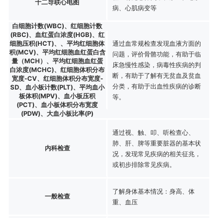
十二导联心电图
病、心肌病变等
白细胞计数(WBC)、红细胞计数
(RBC)、血红蛋白浓度(HGB)、红
细胞压积(HCT)、、平均红细胞体
通过血常规检查发现血液方面的
积(MCV)、平均红细胞血红蛋白含
问题，评价骨骼功能，有助于临
量（MCH）、平均红细胞血红蛋
床急慢性感染，病毒性疾病的判
白浓度(MCHC)、红细胞体积分布
断，有助于了解有无贫血及贫血
宽度-CV、红细胞体积分布宽度-
分类，有助于出血性疾病的诊断
SD、血小板计数(PLT)、平均血小
板体积(MPV)、血小板压积
等。
(PCT)、血小板体积分布宽度
(PDW)、大血小板比率(P)
通过视、触、叩、听检查心、
肺、肝、脾等重要脏器的基本状
内科检查
况，发现常见疾病的相关征兆，
或初步排除常见疾病。
了解身体基本情况：身高、体
一般检查
重、血压