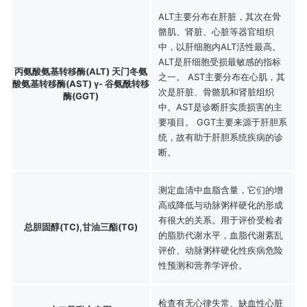
ALT主要分布在肝脏，其次在骨
骼肌、肾脏、心脏等器官组织
中，以肝细胞内ALT活性最高。
ALT是肝细胞受损最敏感的指标
丙氨酸氨基转移酶(ALT) 天门冬氨
之一。 AST主要分布在心肌，其
酸氨基转移酶(AST) γ- 谷氨酰转移
次是肝脏、骨骼肌和肾脏组织
酶(GGT)
中。AST是诊断肝实质损害的主
要项目。 GGT主要来源于肝胆系
统，故有助于肝胆系统疾病的诊
断。
测定血清中血脂含量，它们的增
高或降低与动脉粥样硬化的形成
有很大的关系。用于评价受检者
总胆固醇(TC),甘油三酯(TG)
的脂肪代谢水平，血脂代谢紊乱
评价、动脉粥样硬化性疾病危险
性预测和营养学评价。
检查有无心律失常、缺血性心脏