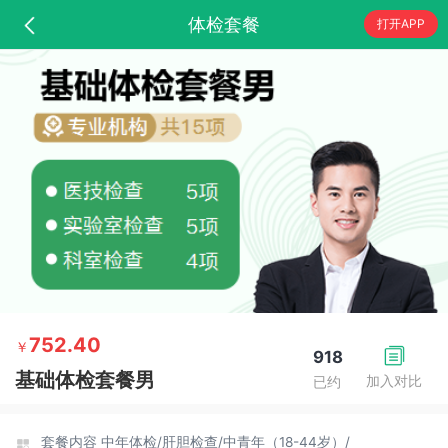
体检套餐
打开APP
752.40
￥
918
基础体检套餐男
加入对比
已约
套餐内容
中年体检/
肝胆检查/
中青年（18-44岁）/