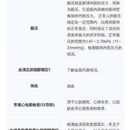
眼压就是眼球内部的压力，简称
为眼压。它是眼内容物对眼球壁
施加的均衡压力。 正常人的眼压
稳定在一定范围内，以维持眼球
眼压
的正常形态，同时保证了屈光间
质发挥最大的光学性能。正常眼
压的范围为1.47～2.79kPa（11～
21mmHg)。检测眼球内部压力的
情况。
血清总胆固醇测定1
了解血脂代谢情况。
抽血
抽血
用于心肌梗死、心律失常、心肌
常规心电图检查(12导联)
缺血等心脏疾病的检查。
检测血清高密度脂蛋白，常见于