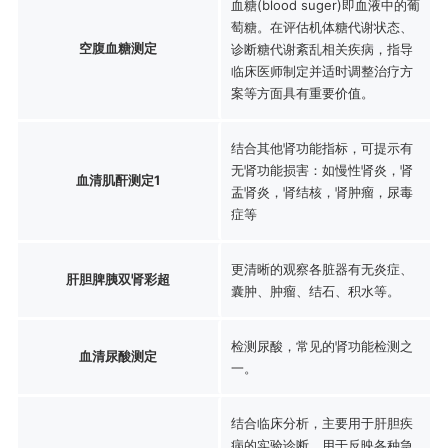
血糖(blood suger)即血液中的葡
萄糖。在评估机体糖代谢状态、
空腹血糖测定
诊断糖代谢紊乱相关疾病，指导
临床医师制定并适时调整治疗方
案等方面具有重要价值。
结合其他肾功能指标，可提示有
无肾功能损害：如慢性肾炎，肾
血清肌酐测定1
盂肾炎，肾结核，肾肿瘤，尿毒
症等
更清晰的观察各脏器有无炎症、
肝胆脾胰双肾彩超
囊肿、肿瘤、结石、积水等。
检测尿酸，常见的肾功能检测之
血清尿酸测定
一。
结合临床分析，主要用于肝胆疾
病的实验诊断。用于反映各种急