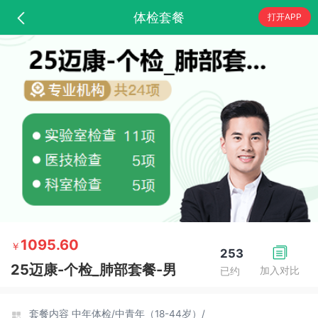
体检套餐
打开APP
1095.60
￥
253
25迈康-个检_肺部套餐-男
加入对比
已约
套餐内容
中年体检/
中青年（18-44岁）/