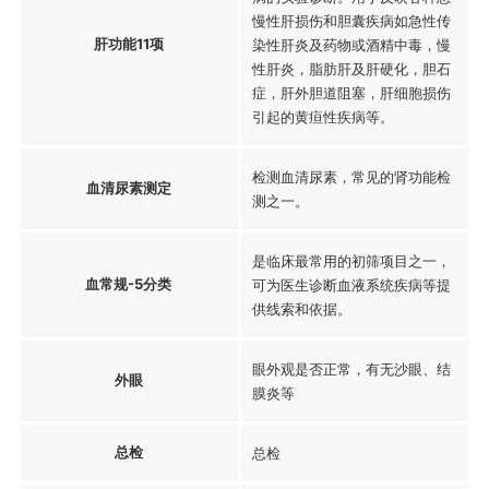
慢性肝损伤和胆囊疾病如急性传
肝功能11项
染性肝炎及药物或酒精中毒，慢
性肝炎，脂肪肝及肝硬化，胆石
症，肝外胆道阻塞，肝细胞损伤
引起的黄疸性疾病等。
检测血清尿素，常见的肾功能检
血清尿素测定
测之一。
是临床最常用的初筛项目之一，
血常规-5分类
可为医生诊断血液系统疾病等提
供线索和依据。
眼外观是否正常，有无沙眼、结
外眼
膜炎等
总检
总检