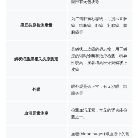
腹部有无包块等
为广谱肿瘤标志物，可提示直肠
癌胚抗原检测定量
癌、结肠癌、肺癌、乳腺癌、胰
腺癌等
是鳞状上皮癌的标志物，用于鳞
癌的辅助诊断和治疗检测，特异
鳞状细胞癌相关抗原测定
性较高，显著增高应怀疑鳞状上
皮癌
眼外观是否正常，有无沙眼、结
外眼
膜炎等
检测血清尿素，常见的肾功能检
血清尿素测定
测之一。
血糖(blood suger)即血液中的葡