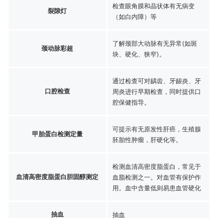
检查眼角膜和晶状体有无病变
裂隙灯
（如白内障）等
了解颈部大动脉有无异常(如斑
颈动脉彩超
块、硬化、狭窄)。
通过检查可对龋齿、牙龈炎、牙
口腔检查
周炎进行早期检查，同时提供口
腔保健指导。
可提示有无原发性肝癌，生殖腺
甲胎蛋白检测定量
胚胎性肿瘤，肝硬化等。
检测血清高密度脂蛋白，常见于
血清高密度脂蛋白胆固醇测定
血脂检测之一。对血管有保护作
用。血中含量低则易患血管硬化
抽血
抽血