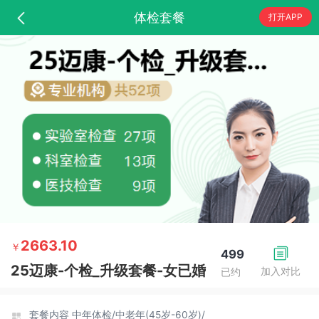
体检套餐
打开APP
2663.10
￥
499
25迈康-个检_升级套餐-女已婚
加入对比
已约
套餐内容
中年体检/
中老年(45岁-60岁)/