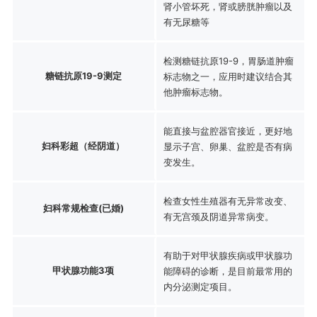
肾小管坏死，肾或膀胱肿瘤以及
有无尿糖等
检测糖链抗原19-9，胃肠道肿瘤
糖链抗原19-9测定
标志物之一，应用时建议结合其
他肿瘤标志物。
能直接与盆腔器官接近，更好地
妇科彩超（经阴道）
显示子宫、卵巢、盆腔是否有病
变发生。
检查女性生殖器有无异常改变、
妇科常规检查(已婚)
有无宫颈及阴道异常病变。
有助于对甲状腺疾病或甲状腺功
甲状腺功能3项
能障碍的诊断，是目前最常用的
内分泌测定项目。