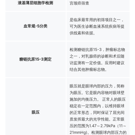
液基薄层细胞学检测
宫颈癌筛查
是临床最常用的初筛项目之一，
血常规-5分类
可为医生诊断血液系统疾病等提
供线索和依据。
检测糖链抗原15-3，肿瘤标志物
之一，对乳腺癌的诊断和术后随
糖链抗原15-3测定
访监测有一定价值。应用时建议
结合其他肿瘤标志物。
眼压就是眼球内部的压力，简称
为眼压。它是眼内容物对眼球壁
施加的均衡压力。 正常人的眼压
稳定在一定范围内，以维持眼球
眼压
的正常形态，同时保证了屈光间
质发挥最大的光学性能。正常眼
压的范围为1.47～2.79kPa（11～
21mmHg)。检测眼球内部压力的