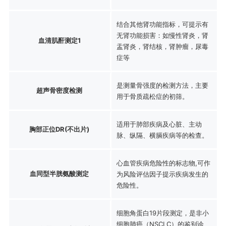
结合其他肾功能指标，可提示有
无肾功能损害：如慢性肾炎，肾
血清肌酐测定1
盂肾炎，肾结核，肾肿瘤，尿毒
症等
是测量骨强度的检测方法，主要
超声骨密度检测
用于骨质疏松症的初筛。
适用于肺部疾病及心脏、主动
胸部正位DR(不出片)
脉、纵隔、横膈疾病等的检查。
心血管疾病危险性的标志物,可作
血同型半胱氨酸测定
为风险评估因子提示疾病发生的
危险性。
细胞角蛋白19片段测定，是非小
细胞肺癌（NSCLC）的鉴别诊