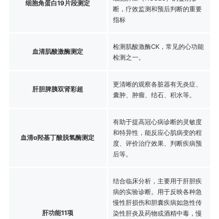
细胞角蛋白19片段测定
断，疗效监测和预后判断的重要
指标
检测肌酸激酶CK，常见的心功能
血清肌酸激酶测定
检测之一。
更清晰的观察各脏器有无炎症、
肝胆脾胰双肾彩超
囊肿、肿瘤、结石、积水等。
有助于提高冠心病诊断的灵敏度
和特异性，能反应心肌病变的程
血清α羟基丁酸脱氢酶测定
度、评价治疗效果、判断疾病预
后等。
结合临床分析，主要用于肝胆疾
病的实验诊断。用于反映各种急
慢性肝损伤和胆囊疾病如急性传
肝功能11项
染性肝炎及药物或酒精中毒，慢