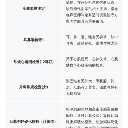
萄糖。在评估机体糖代谢状态、
空腹血糖测定
诊断糖代谢紊乱相关疾病，指导
临床医师制定并适时调整治疗方
案等方面具有重要价值。
耳、鼻、咽、喉有无异常，如中
耳鼻喉检查1
耳炎、鼓膜穿孔、扁桃体肿大等
用于心肌梗死、心律失常、心肌
常规心电图检查(12导联)
缺血等心脏疾病的检查。
淋巴结有无肿大，甲状腺、乳
外科常规检查(女)
房、肛肠有无异常、四肢脊柱有
无畸形等
检测总胆固醇和高密度脂蛋白胆
固醇，通过计算公式计算得到动
动脉粥样硬化指数（计算值）
脉粥样硬化指数。动脉粥样硬化
指数升高，发生冠心病的危险性