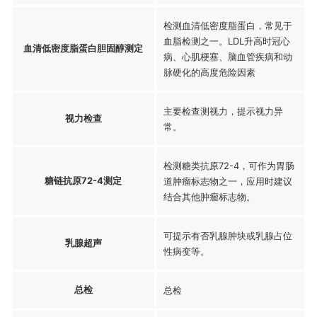
检测血清低密度脂蛋白，常见于
血脂检测之一。LDL升高时冠心
血清低密度脂蛋白胆固醇测定
病、心肌梗塞、脑血管疾病和动
脉硬化的高度危险因素
主要检查测视力，提示视力异
视力检查
常。
检测糖类抗原72-4，可作为胃肠
糖链抗原72-4测定
道肿瘤标志物之一，应用时建议
结合其他肿瘤标志物。
可提示有否乳腺肿块或乳腺占位
乳腺超声
性病变等。
总检
总检