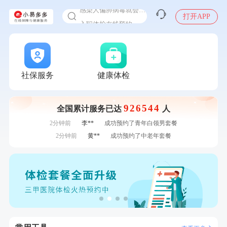
感染人偏肺病毒就会得肺炎吗
入职体检在线预约
打开APP
7分钟前
赵*
购买了油米有福B款
甲状腺癌怎么筛查
7分钟前
周**
购买了BP3颈椎热敷枕
刚刚
林**
成功预约了女性健康套餐二档
刚刚
林**
成功预约了女性健康套餐二档
刚刚
林**
成功预约糖尿病强化体检套餐
社保服务
健康体检
刚刚
林**
成功预约糖尿病强化体检套餐
1分钟前
毛**
购买了汤臣倍健多维男士多种维生素矿物质片1.5g*60片*2
瓶
926544
1分钟前
黎**
购买了厨房家用多功能不锈钢刀具六件套装
全国累计服务已达
人
2分钟前
李**
成功预约了青年白领男套餐
2分钟前
黄**
成功预约了中老年套餐
4分钟前
林**
购买了小熊电烤箱 DKX-F10M6
4分钟前
毛**
购买了汤臣倍健多维男士多种维生素矿物质片1.5g*60片*2
瓶
6分钟前
叶**
成功预约了女性防癌筛查套餐
6分钟前
董**
成功预约了男性体检套餐
7分钟前
赵*
购买了油米有福B款
7分钟前
周**
购买了BP3颈椎热敷枕
刚刚
林**
成功预约了女性健康套餐二档