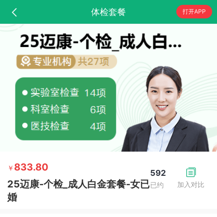
体检套餐
打开APP
833.80
￥
592
25迈康-个检_成人白金套餐-女已
加入对比
已约
婚