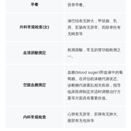
早餐
营养早餐。
淋巴结有无肿大，甲状腺、乳
外科常规检查(女)
房、肛肠有无异常、四肢脊柱有
无畸形等
检测尿酸，常见的肾功能检测之
血清尿酸测定
一。
血糖(blood suger)即血液中的葡
萄糖。在评估机体糖代谢状态、
空腹血糖测定
诊断糖代谢紊乱相关疾病，指导
临床医师制定并适时调整治疗方
案等方面具有重要价值。
心肺有无异常、肝脾有无肿大、
内科常规检查
腹部有无包块等