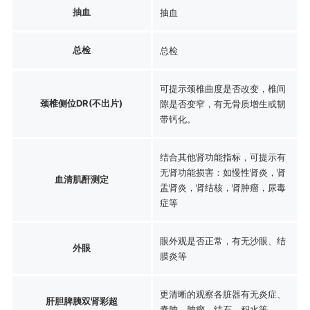
抽血
抽血
总检
总检
可提示颈椎曲度是否改变，椎间
颈椎侧位DR(不出片)
隙是否变窄，有无骨质增生或韧
带钙化。
结合其他肾功能指标，可提示有
无肾功能损害：如慢性肾炎，肾
血清肌酐测定
盂肾炎，肾结核，肾肿瘤，尿毒
症等
眼外观是否正常，有无沙眼、结
外眼
膜炎等
更清晰的观察各脏器有无炎症、
肝胆脾胰双肾彩超
囊肿、肿瘤、结石、积水等。