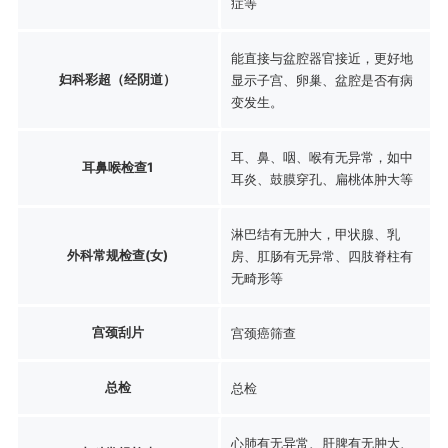
症等
能直接与盆腔器官接近，更好地
妇科彩超（经阴道）
显示子宫、卵巢、盆腔是否有病
变发生。
耳、鼻、咽、喉有无异常，如中
耳鼻喉检查1
耳炎、鼓膜穿孔、扁桃体肿大等
淋巴结有无肿大，甲状腺、乳
外科常规检查(女)
房、肛肠有无异常、四肢脊柱有
无畸形等
宫颈刮片
宫颈癌筛查
总检
总检
心肺有无异常、肝脾有无肿大、