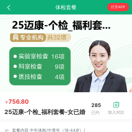
体检套餐
打开APP
756.80
￥
285
25迈康-个检_福利套餐-女已婚
加入对比
已约
套餐内容
中年体检/
中青年（18-44岁）/