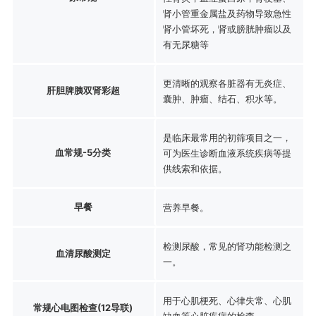
肾小管重金属盐及药物导致急性
肾小管坏死，肾或膀胱肿瘤以及
有无尿糖等
更清晰的观察各脏器有无炎症、
肝胆脾胰双肾彩超
囊肿、肿瘤、结石、积水等。
是临床最常用的初筛项目之一，
血常规-5分类
可为医生诊断血液系统疾病等提
供线索和依据。
早餐
营养早餐。
检测尿酸，常见的肾功能检测之
血清尿酸测定
一。
用于心肌梗死、心律失常、心肌
常规心电图检查(12导联)
缺血等心脏疾病的检查。