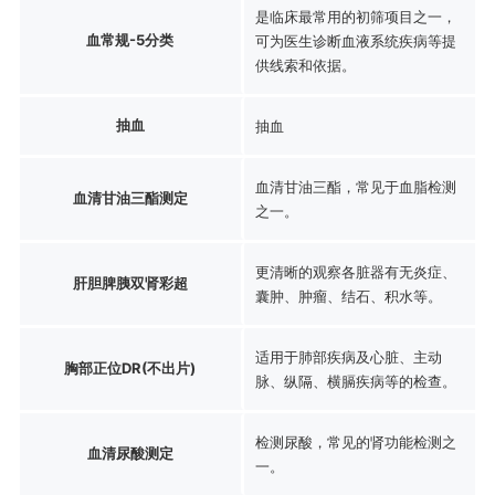
是临床最常用的初筛项目之一，
血常规-5分类
可为医生诊断血液系统疾病等提
供线索和依据。
抽血
抽血
血清甘油三酯，常见于血脂检测
血清甘油三酯测定
之一。
更清晰的观察各脏器有无炎症、
肝胆脾胰双肾彩超
囊肿、肿瘤、结石、积水等。
适用于肺部疾病及心脏、主动
胸部正位DR(不出片)
脉、纵隔、横膈疾病等的检查。
检测尿酸，常见的肾功能检测之
血清尿酸测定
一。