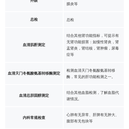
外眼
膜炎等
总检
总检
结合其他肾功能指标，可提示有
无肾功能损害：如慢性肾炎，肾
血清肌酐测定
盂肾炎，肾结核，肾肿瘤，尿毒
症等
检测血清天门冬氨酸氨基转移
血清天门冬氨酸氨基转移酶测定
酶，常见的肝功能检测之一。
结合其他血脂检测，了解血脂代
血清总胆固醇测定
谢情况。
心肺有无异常、肝脾有无肿大、
内科常规检查
腹部有无包块等