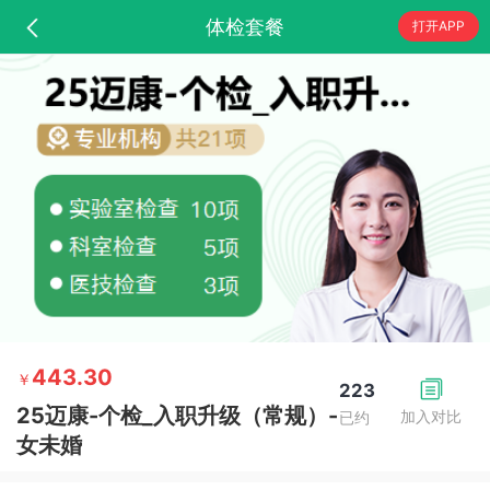
体检套餐
打开APP
443.30
￥
223
25迈康-个检_入职升级（常规）-
加入对比
已约
女未婚