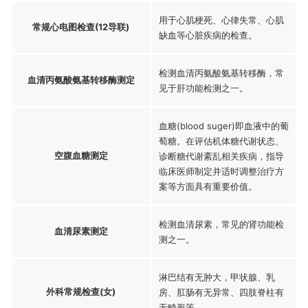
用于心肌梗死、心律失常、心肌
常规心电图检查(12导联)
缺血等心脏疾病的检查。
检测血清丙氨酸氨基转移酶，常
血清丙氨酸氨基转移酶测定
见于肝功能检测之一。
血糖(blood suger)即血液中的葡
萄糖。在评估机体糖代谢状态、
空腹血糖测定
诊断糖代谢紊乱相关疾病，指导
临床医师制定并适时调整治疗方
案等方面具有重要价值。
检测血清尿素，常见的肾功能检
血清尿素测定
测之一。
淋巴结有无肿大，甲状腺、乳
外科常规检查(女)
房、肛肠有无异常、四肢脊柱有
无畸形等