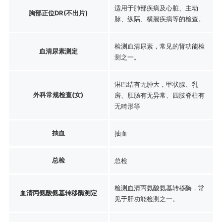
适用于肺部疾病及心脏、主动
胸部正位DR(不出片)
脉、纵隔、横膈疾病等的检查。
检测血清尿素，常见的肾功能检
血清尿素测定
测之一。
淋巴结有无肿大，甲状腺、乳
外科常规检查(女)
房、肛肠有无异常、四肢脊柱有
无畸形等
抽血
抽血
总检
总检
检测血清丙氨酸氨基转移酶，常
血清丙氨酸氨基转移酶测定
见于肝功能检测之一。