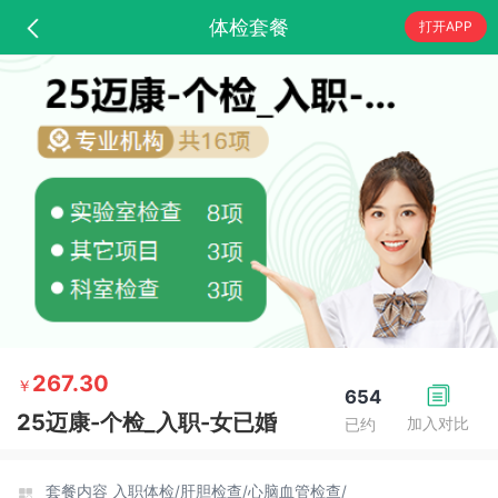
体检套餐
打开APP
267.30
￥
654
25迈康-个检_入职-女已婚
加入对比
已约
套餐内容
入职体检/
肝胆检查/
心脑血管检查/