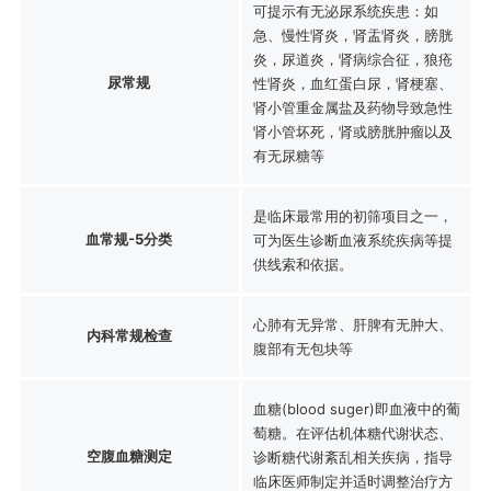
可提示有无泌尿系统疾患：如
急、慢性肾炎，肾盂肾炎，膀胱
炎，尿道炎，肾病综合征，狼疮
尿常规
性肾炎，血红蛋白尿，肾梗塞、
肾小管重金属盐及药物导致急性
肾小管坏死，肾或膀胱肿瘤以及
有无尿糖等
是临床最常用的初筛项目之一，
血常规-5分类
可为医生诊断血液系统疾病等提
供线索和依据。
心肺有无异常、肝脾有无肿大、
内科常规检查
腹部有无包块等
血糖(blood suger)即血液中的葡
萄糖。在评估机体糖代谢状态、
空腹血糖测定
诊断糖代谢紊乱相关疾病，指导
临床医师制定并适时调整治疗方