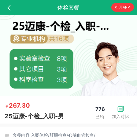
体检套餐
打开APP
267.30
￥
776
25迈康-个检_入职-男
加入对比
已约
套餐内容
入职体检/
肝胆检查/
心脑血管检查/