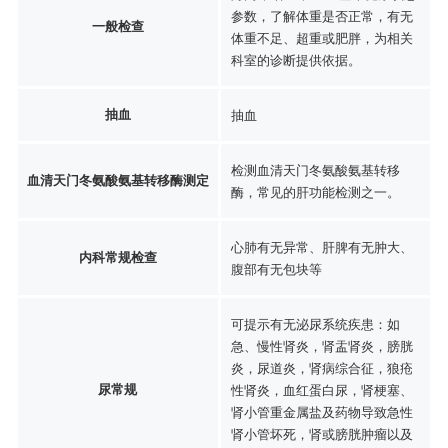
参数，了解体重是否正常，有无
一般检查
体重不足、超重或肥胖，为相关
科室的诊断提供依据。
抽血
抽血
检测血清天门冬氨酸氨基转移
血清天门冬氨酸氨基转移酶测定
酶，常见的肝功能检测之一。
心肺有无异常、肝脾有无肿大、
内科常规检查
腹部有无包块等
可提示有无泌尿系统疾患：如
急、慢性肾炎，肾盂肾炎，膀胱
炎，尿道炎，肾病综合征，狼疮
尿常规
性肾炎，血红蛋白尿，肾梗塞、
肾小管重金属盐及药物导致急性
肾小管坏死，肾或膀胱肿瘤以及