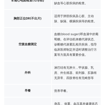
常规心电图检查(12导联)
缺血等心脏疾病的检查。
适用于肺部疾病及心脏、主动
胸部正位DR(不出片)
脉、纵隔、横膈疾病等的检查。
血糖(blood suger)即血液中的葡
萄糖。在评估机体糖代谢状态、
空腹血糖测定
诊断糖代谢紊乱相关疾病，指导
临床医师制定并适时调整治疗方
案等方面具有重要价值。
淋巴结有无肿大，甲状腺、乳
外科
房、外生殖器、前列腺、肛肠有
无异常、四肢脊柱有无畸形等
早餐
营养早餐。
身高 、体重、血压基本健康状态