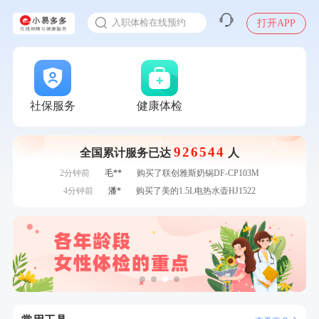
感染人偏肺病毒就会得肺炎吗
7分钟前
毛**
购买了汤臣倍健多维男士多种维生素矿物质片1.5g*60片*2
入职体检在线预约
打开APP
瓶
7分钟前
赵**
成功预约青春体检卡（女）
甲状腺癌怎么筛查
刚刚
陈**
成功预约了精英体检套餐
刚刚
陈**
成功预约了精英体检套餐
刚刚
罗**
购买了美的体重秤 MO-CW5 白色
刚刚
罗**
购买了美的体重秤 MO-CW5 白色
社保服务
健康体检
1分钟前
赵*
购买了油米有福B款
1分钟前
苗**
成功预约了男性婚前体检基础套餐
926544
全国累计服务已达
人
2分钟前
莫**
成功预约了青少年体检套餐
2分钟前
毛**
购买了联创雅斯奶锅DF-CP103M
4分钟前
潘*
购买了美的1.5L电热水壶HJ1522
4分钟前
李**
成功预约了白领女士体检套餐
6分钟前
周**
成功预约了男性健康套餐
6分钟前
林**
购买了小熊电烤箱 DKX-F10M6
7分钟前
毛**
购买了汤臣倍健多维男士多种维生素矿物质片1.5g*60片*2
瓶
7分钟前
赵**
成功预约青春体检卡（女）
刚刚
陈**
成功预约了精英体检套餐
刚刚
陈**
成功预约了精英体检套餐