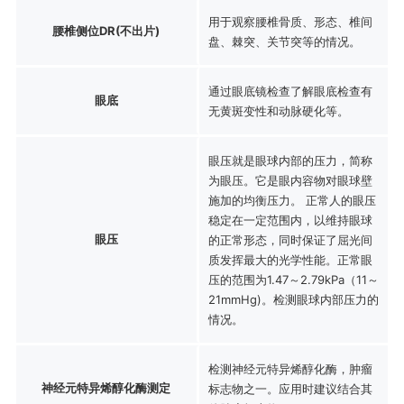
用于观察腰椎骨质、形态、椎间
腰椎侧位DR(不出片)
盘、棘突、关节突等的情况。
通过眼底镜检查了解眼底检查有
眼底
无黄斑变性和动脉硬化等。
眼压就是眼球内部的压力，简称
为眼压。它是眼内容物对眼球壁
施加的均衡压力。 正常人的眼压
稳定在一定范围内，以维持眼球
眼压
的正常形态，同时保证了屈光间
质发挥最大的光学性能。正常眼
压的范围为1.47～2.79kPa（11～
21mmHg)。检测眼球内部压力的
情况。
检测神经元特异烯醇化酶，肿瘤
神经元特异烯醇化酶测定
标志物之一。应用时建议结合其