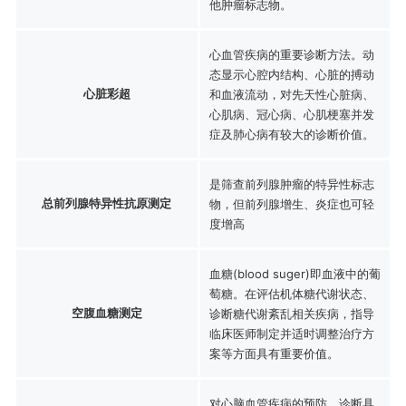
他肿瘤标志物。
心血管疾病的重要诊断方法。动
态显示心腔内结构、心脏的搏动
心脏彩超
和血液流动，对先天性心脏病、
心肌病、冠心病、心肌梗塞并发
症及肺心病有较大的诊断价值。
是筛查前列腺肿瘤的特异性标志
总前列腺特异性抗原测定
物，但前列腺增生、炎症也可轻
度增高
血糖(blood suger)即血液中的葡
萄糖。在评估机体糖代谢状态、
空腹血糖测定
诊断糖代谢紊乱相关疾病，指导
临床医师制定并适时调整治疗方
案等方面具有重要价值。
对心脑血管疾病的预防、诊断具