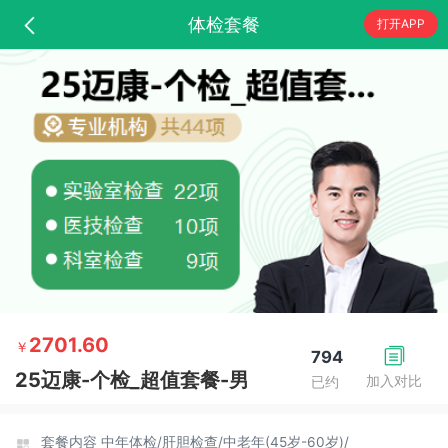
体检套餐
打开APP
2701.60
￥
794
25迈康-个检_超值套餐-男
加入对比
已约
套餐内容
中年体检/
肝胆检查/
中老年(45岁-60岁)/