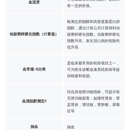
血流变
有一定的价值。
检测总胆固醇和高密度脂蛋白胆
固醇，通过计算公式计算得到动
动脉粥样硬化指数（计算值）
脉粥样硬化指数。动脉粥样硬化
指数升高，发生冠心病的危险性
也升高
是临床最常用的初筛项目之一，
血常规-5分类
可为医生诊断血液系统疾病等提
供线索和依据。
结合其他肾功能指标，可提示有
无肾功能损害：如慢性肾炎，肾
血清肌酐测定1
盂肾炎，肾结核，肾肿瘤，尿毒
症等
抽血
抽血