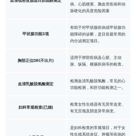
血清低密度脂蛋白胆固醇测定
病、心肌梗塞、脑血管疾病和动
脉硬化的高度危险因素
有助于对甲状腺疾病或甲状腺功
甲状腺功能3项
能障碍的诊断，是目前最常用的
内分泌测定项目。
适用于肺部疾病及心脏、主动
胸部正位DR(不出片)
脉、纵隔、横膈疾病等的检查。
检测血清乳酸脱氢酶，常见的心
血清乳酸脱氢酶测定
功能检测，和肝功能检测之一。
检查女性生殖器有无异常改变、
妇科常规检查(已婚)
有无宫颈及阴道异常病变。
是妇科检查的常规项目，对于女
性生殖系统炎症、肿瘤等疾病的