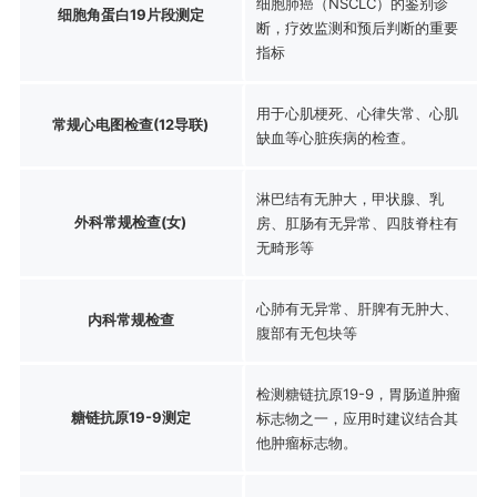
细胞肺癌（NSCLC）的鉴别诊
细胞角蛋白19片段测定
断，疗效监测和预后判断的重要
指标
用于心肌梗死、心律失常、心肌
常规心电图检查(12导联)
缺血等心脏疾病的检查。
淋巴结有无肿大，甲状腺、乳
外科常规检查(女)
房、肛肠有无异常、四肢脊柱有
无畸形等
心肺有无异常、肝脾有无肿大、
内科常规检查
腹部有无包块等
检测糖链抗原19-9，胃肠道肿瘤
糖链抗原19-9测定
标志物之一，应用时建议结合其
他肿瘤标志物。