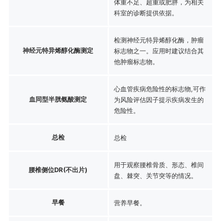
体重不足、超重或肥胖，为相关
科室的诊断提供依据。
检测神经元特异烯醇化酶，肿瘤
神经元特异烯醇化酶测定
标志物之一。应用时建议结合其
他肿瘤标志物。
心血管疾病危险性的标志物,可作
血同型半胱氨酸测定
为风险评估因子提示疾病发生的
危险性。
总检
总检
用于观察腰椎骨质、形态、椎间
腰椎侧位DR(不出片)
盘、棘突、关节突等的情况。
早餐
营养早餐。