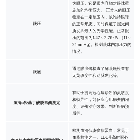
为眼压。它是眼内容物对眼球壁
施加的均衡压力。 正常人的眼压
稳定在一定范围内，以维持眼球
眼压
的正常形态，同时保证了屈光间
质发挥最大的光学性能。正常眼
压的范围为1.47～2.79kPa（11～
21mmHg)。检测眼球内部压力的
情况。
通过眼底镜检查了解眼底检查有
眼底
无黄斑变性和动脉硬化等。
有助于提高冠心病诊断的灵敏度
和特异性，能反应心肌病变的程
血清α羟基丁酸脱氢酶测定
度、评价治疗效果、判断疾病预
后等。
检测血清低密度脂蛋白，常见于
血脂检测之一。LDL升高时冠心