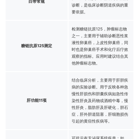
白带常规
诊断，是临床诊断阴道疾病的重
要依据。
检测糖链抗原125，肿瘤标志物
之一，主要用于辅助诊断恶性浆
液性卵巢癌，上皮性卵巢癌，同
糖链抗原125测定
时也是卵巢癌手术和化疗后疗效
观察的指标。应用时建议结合其
他肿瘤标志物。
结合临床分析，主要用于肝胆疾
病的实验诊断。用于反映各种急
慢性肝损伤和胆囊疾病如急性传
肝功能11项
染性肝炎及药物或酒精中毒，慢
性肝炎，脂肪肝及肝硬化，胆石
症，肝外胆道阻塞，肝细胞损伤
引起的黄疸性疾病等。
可提示有无泌尿系统疾患：如