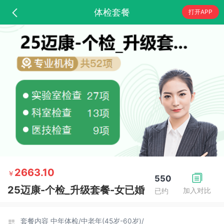
体检套餐
打开APP
2663.10
￥
550
25迈康-个检_升级套餐-女已婚
加入对比
已约
套餐内容
中年体检/
中老年(45岁-60岁)/