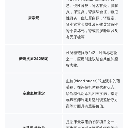
急、慢性肾炎，肾盂肾炎，膀胱
炎，尿道炎，肾病综合征，狼疮
尿常规
性肾炎，血红蛋白尿，肾梗塞、
肾小管重金属盐及药物导致急性
肾小管坏死，肾或膀胱肿瘤以及
有无尿糖等
检测糖链抗原242，肿瘤标志物
糖链抗原242测定
之一，应用时建议结合其他肿瘤
标志物。
血糖(blood suger)即血液中的葡
萄糖。在评估机体糖代谢状态、
空腹血糖测定
诊断糖代谢紊乱相关疾病，指导
临床医师制定并适时调整治疗方
案等方面具有重要价值。
是临床最常用的初筛项目之一，
血常规-5分类
可为医生诊断血液系统疾病等提