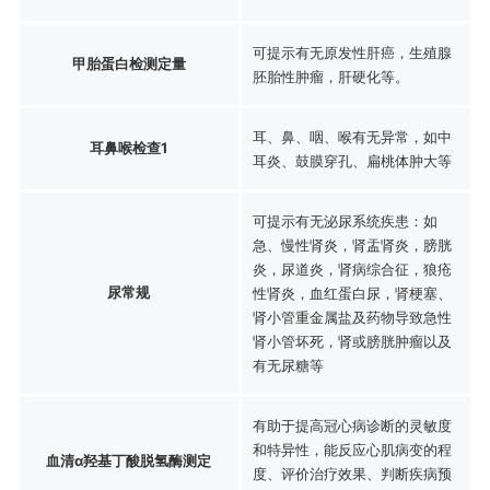
可提示有无原发性肝癌，生殖腺
甲胎蛋白检测定量
胚胎性肿瘤，肝硬化等。
耳、鼻、咽、喉有无异常，如中
耳鼻喉检查1
耳炎、鼓膜穿孔、扁桃体肿大等
可提示有无泌尿系统疾患：如
急、慢性肾炎，肾盂肾炎，膀胱
炎，尿道炎，肾病综合征，狼疮
尿常规
性肾炎，血红蛋白尿，肾梗塞、
肾小管重金属盐及药物导致急性
肾小管坏死，肾或膀胱肿瘤以及
有无尿糖等
有助于提高冠心病诊断的灵敏度
和特异性，能反应心肌病变的程
血清α羟基丁酸脱氢酶测定
度、评价治疗效果、判断疾病预