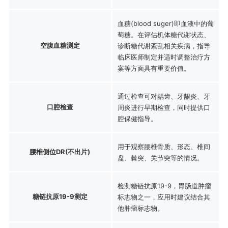
血糖(blood suger)即血液中的葡
萄糖。在评估机体糖代谢状态、
空腹血糖测定
诊断糖代谢紊乱相关疾病，指导
临床医师制定并适时调整治疗方
案等方面具有重要价值。
通过检查可对龋齿、牙龈炎、牙
口腔检查
周炎进行早期检查，同时提供口
腔保健指导。
用于观察腰椎骨质、形态、椎间
腰椎侧位DR(不出片)
盘、棘突、关节突等的情况。
检测糖链抗原19-9，胃肠道肿瘤
糖链抗原19-9测定
标志物之一，应用时建议结合其
他肿瘤标志物。