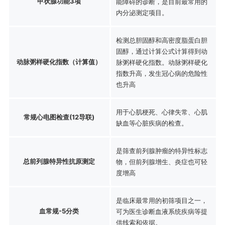
甲状腺功能3项
能障碍的诊断，是目前最常用的
内分泌测定项目。
检测总胆固醇和高密度脂蛋白胆
固醇，通过计算公式计算得到动
动脉粥样硬化指数（计算值）
脉粥样硬化指数。动脉粥样硬化
指数升高，发生冠心病的危险性
也升高
用于心肌梗死、心律失常、心肌
常规心电图检查(12导联)
缺血等心脏疾病的检查。
是筛查前列腺肿瘤的特异性标志
总前列腺特异性抗原测定
物，但前列腺增生、炎症也可轻
度增高
是临床最常用的初筛项目之一，
血常规-5分类
可为医生诊断血液系统疾病等提
供线索和依据。