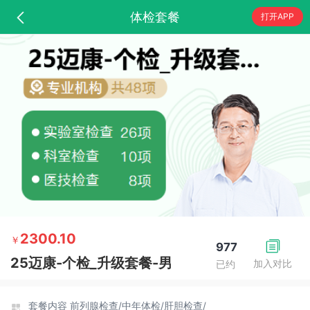
体检套餐
打开APP
2300.10
￥
977
25迈康-个检_升级套餐-男
加入对比
已约
套餐内容
前列腺检查/
中年体检/
肝胆检查/