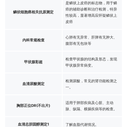
是鳞状上皮癌的标志物，用于鳞
癌的辅助诊断和治疗检测，特异
鳞状细胞癌相关抗原测定
性较高，显著增高应怀疑鳞状上
皮癌
心肺有无异常、肝脾有无肿大、
内科常规检查
腹部有无包块等
检查甲状腺的结构及形态，发现
甲状腺彩超
甲状腺异常病变。
检测尿酸，常见的肾功能检测之
血清尿酸测定
一。
适用于肺部疾病及心脏、主动
胸部正位DR(不出片)
脉、纵隔、横膈疾病等的检查。
血清总胆固醇测定1
了解血脂代谢情况。