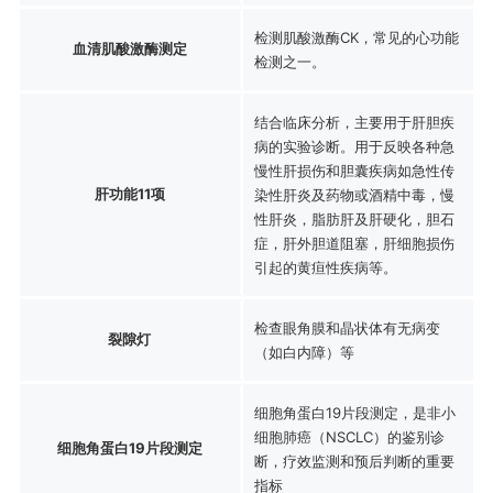
检测肌酸激酶CK，常见的心功能
血清肌酸激酶测定
检测之一。
结合临床分析，主要用于肝胆疾
病的实验诊断。用于反映各种急
慢性肝损伤和胆囊疾病如急性传
肝功能11项
染性肝炎及药物或酒精中毒，慢
性肝炎，脂肪肝及肝硬化，胆石
症，肝外胆道阻塞，肝细胞损伤
引起的黄疸性疾病等。
检查眼角膜和晶状体有无病变
裂隙灯
（如白内障）等
细胞角蛋白19片段测定，是非小
细胞肺癌（NSCLC）的鉴别诊
细胞角蛋白19片段测定
断，疗效监测和预后判断的重要
指标