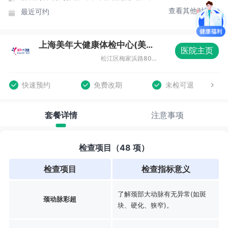
查看其他时间
最近可约
上海美年大健康体检中心(美涛分院)
医院主页
松江区梅家浜路800弄双高广场2-9号
快速预约
免费改期
未检可退
套餐详情
注意事项
检查项目（48 项）
检查项目
检查指标意义
了解颈部大动脉有无异常(如斑
颈动脉彩超
块、硬化、狭窄)。