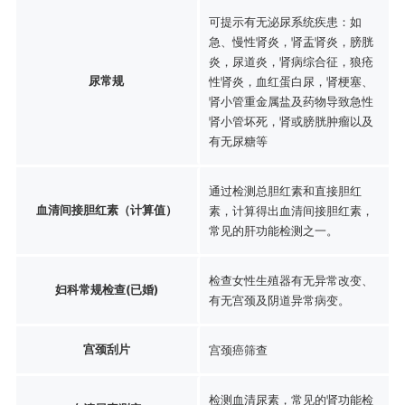
可提示有无泌尿系统疾患：如
急、慢性肾炎，肾盂肾炎，膀胱
炎，尿道炎，肾病综合征，狼疮
尿常规
性肾炎，血红蛋白尿，肾梗塞、
肾小管重金属盐及药物导致急性
肾小管坏死，肾或膀胱肿瘤以及
有无尿糖等
通过检测总胆红素和直接胆红
血清间接胆红素（计算值）
素，计算得出血清间接胆红素，
常见的肝功能检测之一。
检查女性生殖器有无异常改变、
妇科常规检查(已婚)
有无宫颈及阴道异常病变。
宫颈刮片
宫颈癌筛查
检测血清尿素，常见的肾功能检