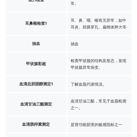
常。
耳、鼻、咽、喉有无异常，如中
耳鼻喉检查1
耳炎、鼓膜穿孔、扁桃体肿大等
抽血
抽血
检查甲状腺的结构及形态，发现
甲状腺彩超
甲状腺异常病变。
血清总胆固醇测定1
了解血脂代谢情况。
血清甘油三酯，常见于血脂检测
血清甘油三酯测定
之一。
血清胱抑素测定
是肾功能损害的敏感指标之一