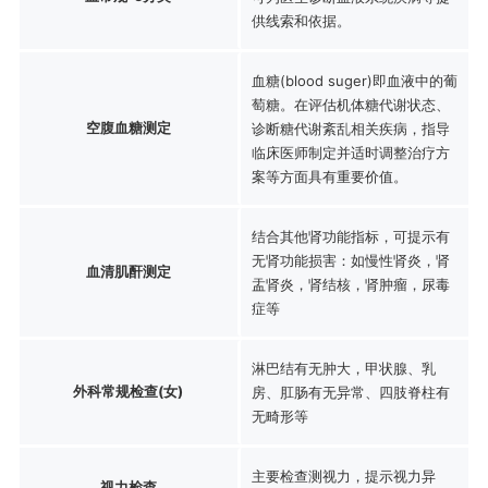
供线索和依据。
血糖(blood suger)即血液中的葡
萄糖。在评估机体糖代谢状态、
空腹血糖测定
诊断糖代谢紊乱相关疾病，指导
临床医师制定并适时调整治疗方
案等方面具有重要价值。
结合其他肾功能指标，可提示有
无肾功能损害：如慢性肾炎，肾
血清肌酐测定
盂肾炎，肾结核，肾肿瘤，尿毒
症等
淋巴结有无肿大，甲状腺、乳
外科常规检查(女)
房、肛肠有无异常、四肢脊柱有
无畸形等
主要检查测视力，提示视力异
视力检查