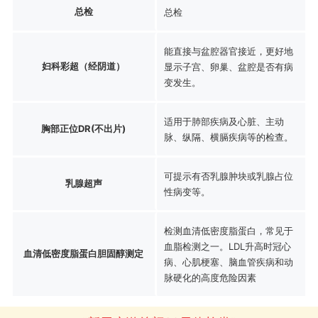
总检
总检
能直接与盆腔器官接近，更好地
妇科彩超（经阴道）
显示子宫、卵巢、盆腔是否有病
变发生。
适用于肺部疾病及心脏、主动
胸部正位DR(不出片)
脉、纵隔、横膈疾病等的检查。
可提示有否乳腺肿块或乳腺占位
乳腺超声
性病变等。
检测血清低密度脂蛋白，常见于
血脂检测之一。LDL升高时冠心
血清低密度脂蛋白胆固醇测定
病、心肌梗塞、脑血管疾病和动
脉硬化的高度危险因素