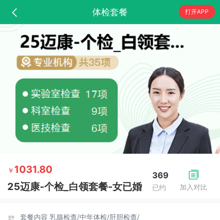
体检套餐
打开APP
1031.80
￥
369
25迈康-个检_白领套餐-女已婚
加入对比
已约
套餐内容
乳腺检查/
中年体检/
肝胆检查/