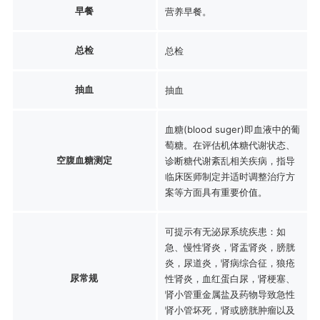
早餐
营养早餐。
总检
总检
抽血
抽血
血糖(blood suger)即血液中的葡
萄糖。在评估机体糖代谢状态、
空腹血糖测定
诊断糖代谢紊乱相关疾病，指导
临床医师制定并适时调整治疗方
案等方面具有重要价值。
可提示有无泌尿系统疾患：如
急、慢性肾炎，肾盂肾炎，膀胱
炎，尿道炎，肾病综合征，狼疮
尿常规
性肾炎，血红蛋白尿，肾梗塞、
肾小管重金属盐及药物导致急性
肾小管坏死，肾或膀胱肿瘤以及