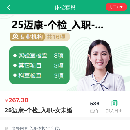
体检套餐
打开APP
267.30
￥
586
25迈康-个检_入职-女未婚
加入对比
已约
套餐内容
入职体检/
全年龄/