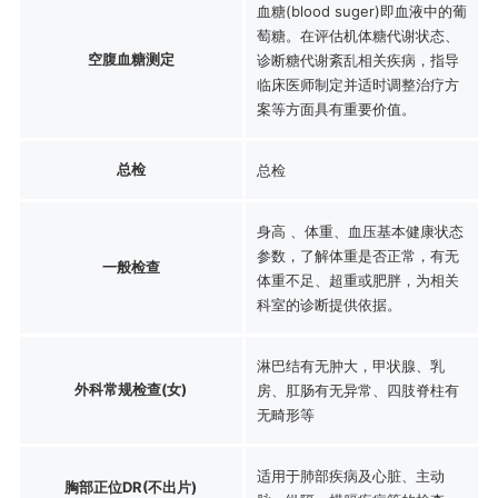
血糖(blood suger)即血液中的葡
萄糖。在评估机体糖代谢状态、
空腹血糖测定
诊断糖代谢紊乱相关疾病，指导
临床医师制定并适时调整治疗方
案等方面具有重要价值。
总检
总检
身高 、体重、血压基本健康状态
参数，了解体重是否正常，有无
一般检查
体重不足、超重或肥胖，为相关
科室的诊断提供依据。
淋巴结有无肿大，甲状腺、乳
外科常规检查(女)
房、肛肠有无异常、四肢脊柱有
无畸形等
适用于肺部疾病及心脏、主动
胸部正位DR(不出片)