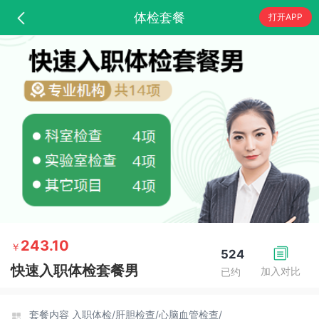
体检套餐
打开APP
243.10
￥
524
快速入职体检套餐男
加入对比
已约
套餐内容
入职体检/
肝胆检查/
心脑血管检查/