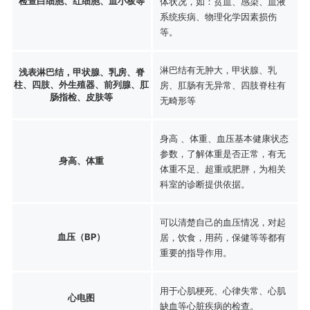
检查白细胞、红细胞、血小板等
体状况，如：贫血、感染、血液
系统疾病、物理化学因素损伤
等。
淋巴结有无肿大，甲状腺、乳
浅表淋巴结，甲状腺、乳房、脊
柱、四肢、外生殖器、前列腺、肛
房、肛肠有无异常、四肢脊柱有
肠指检、皮肤等
无畸形等
身高 、体重、血压基本健康状态
参数，了解体重是否正常，有无
身高、体重
体重不足、超重或肥胖，为相关
科室的诊断提供依据。
可以清楚自己的血压情况，对起
血压（BP）
居，饮食，用药，保健等等都有
重要的指导作用。
用于心肌梗死、心律失常、心肌
心电图
缺血等心脏疾病的检查。