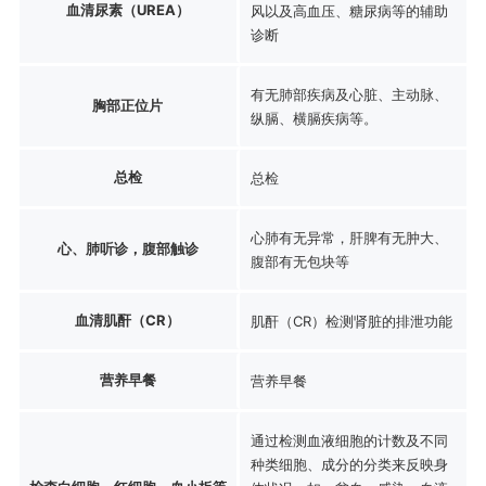
血清尿素（UREA）
风以及高血压、糖尿病等的辅助
诊断
有无肺部疾病及心脏、主动脉、
胸部正位片
纵膈、横膈疾病等。
总检
总检
心肺有无异常，肝脾有无肿大、
心、肺听诊，腹部触诊
腹部有无包块等
血清肌酐（CR）
肌酐（CR）检测肾脏的排泄功能
营养早餐
营养早餐
通过检测血液细胞的计数及不同
种类细胞、成分的分类来反映身