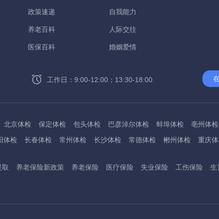
政策速递
自我能力
养老百科
人际交往
医保百科
婚姻爱情
工作日：9:00-12:00；13:30-18:00
北京体检
保定体检
包头体检
巴彦淖尔体检
蚌埠体检
亳州体检
阳体检
长春体检
常州体检
长沙体检
常德体检
郴州体检
重庆体
州体检
东方体检
德阳体检
达州体检
大理体检
石嘴山体检
鄂尔
提取
养老保险新政策
养老保险
医疗保险
失业保险
工伤保险
生
桂林体检
贵港体检
广元体检
贵阳体检
红河体检
邯郸体检
衡水
淮南体检
淮北体检
菏泽体检
鹤壁体检
许昌体检
黄石体检
黄冈
州体检
吉林体检
齐齐哈尔体检
鸡西体检
嘉兴体检
金华体检
景
阳体检
嘉峪关体检
开封体检
昆明体检
克拉玛依体检
廊坊体检