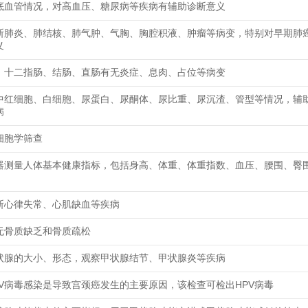
底血管情况，对高血压、糖尿病等疾病有辅助诊断意义
断肺炎、肺结核、肺气肿、气胸、胸腔积液、肿瘤等病变，特别对早期肺
义
、十二指肠、结肠、直肠有无炎症、息肉、占位等病变
中红细胞、白细胞、尿蛋白、尿酮体、尿比重、尿沉渣、管型等情况，辅
病
细胞学筛查
器测量人体基本健康指标，包括身高、体重、体重指数、血压、腰围、臀
断心律失常、心肌缺血等疾病
无骨质缺乏和骨质疏松
状腺的大小、形态，观察甲状腺结节、甲状腺炎等疾病
PV病毒感染是导致宫颈癌发生的主要原因，该检查可检出HPV病毒