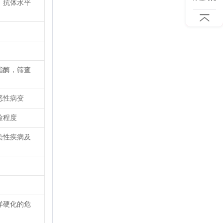
，抗体水平
酯酶，筛查
恶性病变
险程度
染性疾病及
样硬化的危