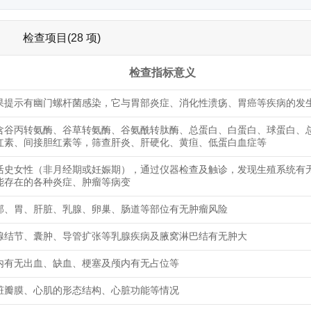
检查项目(28 项)
检查指标意义
果提示有幽门螺杆菌感染，它与胃部炎症、消化性溃疡、胃癌等疾病的发
含谷丙转氨酶、谷草转氨酶、谷氨酰转肽酶、总蛋白、白蛋白、球蛋白、
红素、间接胆红素等，筛查肝炎、肝硬化、黄疸、低蛋白血症等
活史女性（非月经期或妊娠期），通过仪器检查及触诊，发现生殖系统有
能存在的各种炎症、肿瘤等病变
部、胃、肝脏、乳腺、卵巢、肠道等部位有无肿瘤风险
腺结节、囊肿、导管扩张等乳腺疾病及腋窝淋巴结有无肿大
内有无出血、缺血、梗塞及颅内有无占位等
脏瓣膜、心肌的形态结构、心脏功能等情况