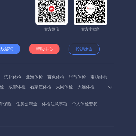
官方微信
官方小程序
在线咨询
帮助中心
投诉建议
滨州体检
北海体检
百色体检
毕节体检
宝鸡体检
检
成都体检
石家庄体检
大同体检
大连体检
多斯体检
鄂州体检
抚顺体检
阜阳体检
福州体检
育保险
住房公积金
体检注意事项
个人体检套餐
体检
呼和浩特体检
呼伦贝尔体检
葫芦岛体检
体检
衡阳体检
怀化体检
惠州体检
河源体检
德镇体检
九江体检
吉安体检
济南体检
济宁体检
临汾体检
辽阳体检
连云港体检
丽水体检
龙岩体检