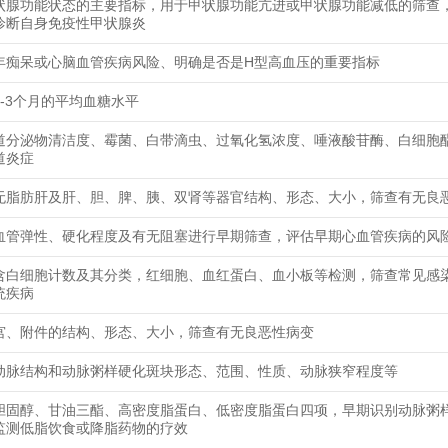
状腺功能状态的主要指标，用于甲状腺功能亢进或甲状腺功能减低的筛查
诊断自身免疫性甲状腺炎
年痴呆或心脑血管疾病风险、明确是否是H型高血压的重要指标
2-3个月的平均血糖水平
道分泌物清洁度、霉菌、白带滴虫、过氧化氢浓度、唾液酸苷酶、白细胞
道炎症
无脂肪肝及肝、胆、脾、胰、双肾等器官结构、形态、大小，筛查有无良
血管弹性、硬化程度及有无阻塞进行早期筛查，评估早期心血管疾病的风
含白细胞计数及其分类，红细胞、血红蛋白、血小板等检测，筛查常见感
统疾病
宫、附件的结构、形态、大小，筛查有无良恶性病变
动脉结构和动脉粥样硬化斑块形态、范围、性质、动脉狭窄程度等
胆固醇、甘油三酯、高密度脂蛋白、低密度脂蛋白四项，早期识别动脉粥
监测低脂饮食或降脂药物的疗效