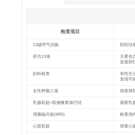
检查项目
13碳呼气试验
阳性结
肝功13项
主要包
直接胆
妇科检查
有性生
发现可
女性肿瘤八项
筛查肺
乳腺彩超+双侧腋窝淋巴结
观察乳
颅脑磁共振(MRI)
检查颅
心脏彩超
筛查心