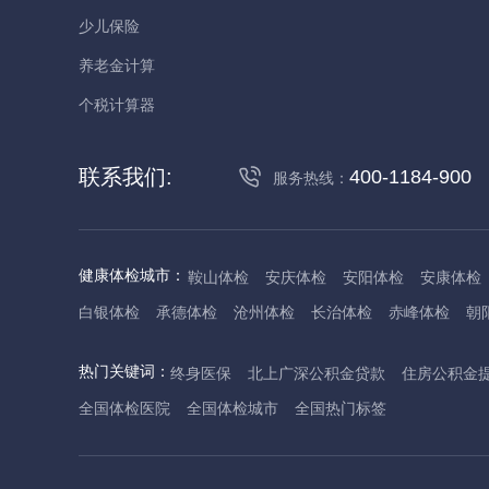
少儿保险
养老金计算
个税计算器
联系我们:
400-1184-900
服务热线：
健康体检城市：
鞍山体检
安庆体检
安阳体检
安康体检
白银体检
承德体检
沧州体检
长治体检
赤峰体检
朝
丹东体检
大庆体检
东营体检
德州体检
东莞体检
儋
热门关键词：
终身医保
北上广深公积金贷款
住房公积金
抚州体检
佛山体检
防城港体检
赣州体检
广州体检
全国体检医院
全国体检城市
全国热门标签
哈尔滨体检
淮安体检
杭州体检
湖州体检
合肥体检
河池体检
海口体检
汉中体检
晋城体检
晋中体检
锦
焦作体检
济源体检
荆门体检
荆州体检
江门体检
揭